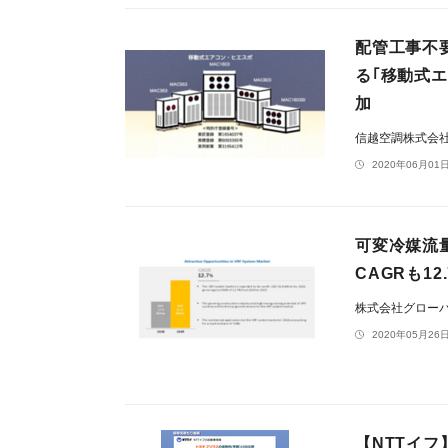
配管工事不
る｢移動式エ
加
信越空調株式会
2020年06月01日
可変冷媒流量
CAGRも1
株式会社グロー
2020年05月26日
【NTTイ