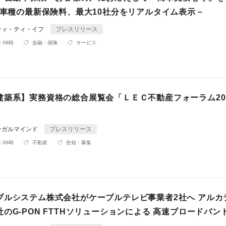
15車種の最新保険料、最大10社分をリアルタイム表示－
ティ・ティ・イフ
プレスリリース
 08時
金融・保険
サービス
建築系】実務資格の総合展覧会「ＬＥＣ不動産フォーラム20
ーガルマインド
プレスリリース
 06時
不動産
告知・募集
ブルシステム株式会社がケーブルテレビ事業者2社へ アルカ
のG‐PON FTTHソリューションによる 高速ブロードバン