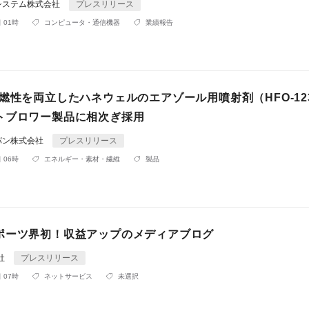
システム株式会社
プレスリリース
 01時
コンピュータ・通信機器
業績報告
燃性を両立したハネウェルのエアゾール用噴射剤（HFO-123
トブロワー製品に相次ぎ採用
パン株式会社
プレスリリース
 06時
エネルギー・素材・繊維
製品
ポーツ界初！収益アップのメディアブログ
社
プレスリリース
 07時
ネットサービス
未選択