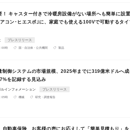
要！ キャスター付きで冷暖房設備がない場所へも簡単に設
アコン･ヒエスポ｣に、家庭でも使える100Vで可動するタ
社
プレスリリース
 00時
国・自治体・公共機関
製品
制御システムの市場規模、2025年までに319億米ドルへ
2.7%を記録する見込み
バルインフォメーション
プレスリリース
 05時
機械
研究・調査報告
フ】自動車保険 お客様の声にお応えして「簡単見積もり」を