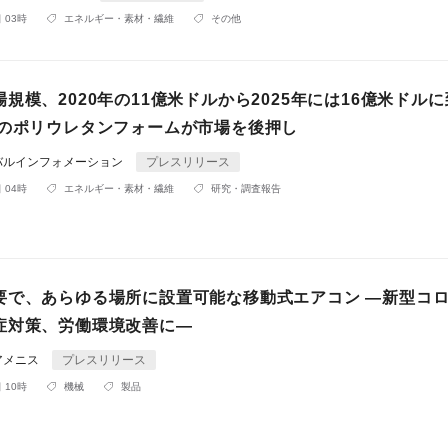
 03時
エネルギー・素材・繊維
その他
規模、2020年の11億米ドルから2025年には16億米ドル
場のポリウレタンフォームが市場を後押し
バルインフォメーション
プレスリリース
 04時
エネルギー・素材・繊維
研究・調査報告
要で、あらゆる場所に設置可能な移動式エアコン ―新型コ
症対策、労働環境改善に―
アメニス
プレスリリース
 10時
機械
製品