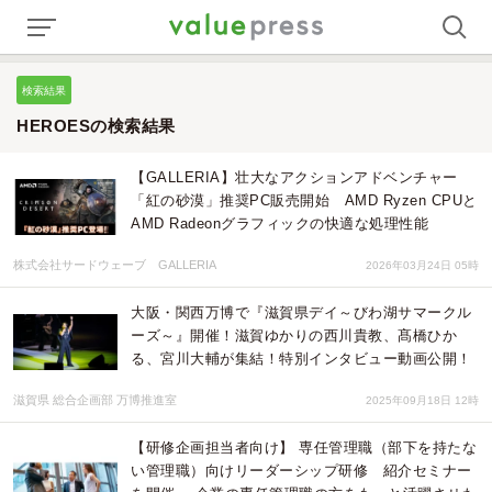
検索結果
HEROESの検索結果
【GALLERIA】壮大なアクションアドベンチャー
「紅の砂漠」推奨PC販売開始 AMD Ryzen CPUと
AMD Radeonグラフィックの快適な処理性能
株式会社サードウェーブ GALLERIA
2026年03月24日 05時
大阪・関西万博で『滋賀県デイ～びわ湖サマークル
ーズ～』開催！滋賀ゆかりの西川貴教、髙橋ひか
る、宮川大輔が集結！特別インタビュー動画公開！
滋賀県 総合企画部 万博推進室
2025年09月18日 12時
【研修企画担当者向け】 専任管理職（部下を持たな
い管理職）向けリーダーシップ研修 紹介セミナー