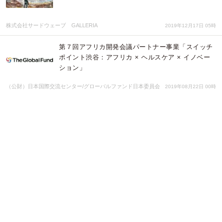
株式会社サードウェーブ GALLERIA
2019年12月17日 05時
第７回アフリカ開発会議パートナー事業「スイッチ
ポイント渋谷：アフリカ × ヘルスケア × イノベー
ション」
（公財）日本国際交流センター/グローバルファンド日本委員会
2019年08月22日 00時
山形県酒田市大沢地区「大沢清流太鼓」メンバーの
小学生たちが描いた庄内弁LINEスタンプ、「庄内弁
by 大沢清流太鼓の子どもたち」が本日3月12日より
配信開始！
山形県酒田市 八幡地域 大沢地区 集落支援員・阿部彩人
2019年03月12日 05時
酒田出身の歌手・白崎映美出演の庄内弁ドラマ、4
年ぶりの最新話「んめちゃ！～LOCAL HEROES
～」が本日12月10日より配信開始！
山形県酒田市 八幡地域 大沢地区 集落支援員・阿部彩人
2018年12月10日 07時