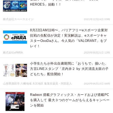
HEROES」始動！！
株式会社スペースエイジ
2021年12月24日 03時
8月22日AM11時〜、バリアフリーeスポーツ企業対
抗戦の生配信が決定！実況解説は、eスポーツキャ
スターOooDaさん。今人気の「VALORANT」をプ
レイ！
株式会社ePARA
2020年08月21日 12時
小学生たちが外出自粛期間に「おうちで」描いた、
方言LINEスタンプ「庄内弁２ by 大沢清流太鼓の子
どもたち」配信開始！
山形県酒田市 八幡地域 大沢地区 集落支援員・阿部彩人
2020年06月15日 06時
Radeon 搭載グラフィックス・カードおよび搭載PC
を購入して 最大３つのゲームがもらえるキャンペー
ンを開始