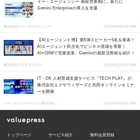
イー・エージェンシー 新経営体制に。新たに
Gemini Enterpriseの導入を支援
株式会社イー・エージェンシー
2026年04月15日 06時
【AIエージェント博】第5弾スピーカー5名を発表！
AIエージェント民主化でビジネス現場を革新！
AI×CRMで営業改革、Geminiの最新活用術を紹介！
株式会社アイスマイリー
2025年11月13日 05時
IT・DX 人材育成支援サービス『TECH PLAY』が、
株式会社エクサウィザーズと共同オンラインセミナ
ーを開催
パーソルイノベーション株式会社
2024年05月28日 04時
トップページ
サービス紹介
無料会員登録