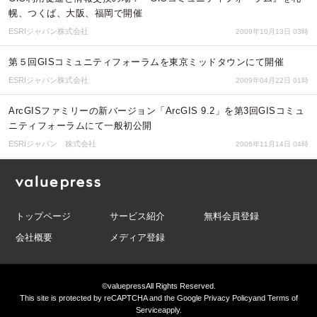
幌、つくば、大阪、福岡で開催
ESRIジャパン株式会社
2009年10月13日 03時
第５回GISコミュニティフォーラムを東京ミッドタウンにて開催
ESRIジャパン株式会社
2009年04月22日 01時
ArcGISファミリーの新バージョン「ArcGIS 9.2」を第3回GISコミュ
ニティフォーラムにて一般初公開
ESRIジャパン 株式会社
2006年11月14日 04時
トップページ
サービス紹介
無料会員登録
会社概要
メディア登録
©valuepress
All Rights Reserved.
This site is protected by reCAPTCHA and the Google
Privacy Policy
and
Terms of
Service
apply.