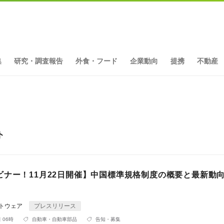
集
研究・調査報告
外食・フード
企業動向
提携
不動産
ト
ビナー！11月22日開催】中国標準規格制度の概要と最新動
フトウェア
プレスリリース
 06時
自動車・自動車部品
告知・募集