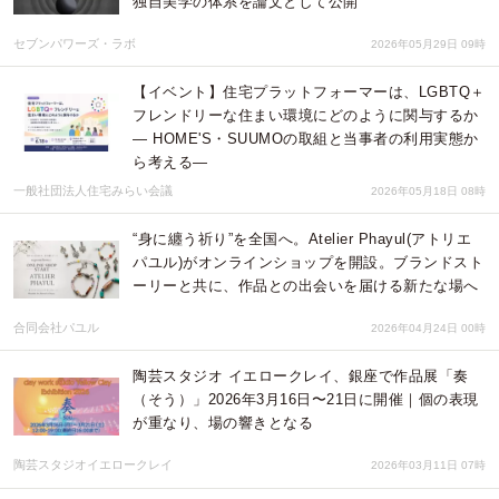
独自美学の体系を論文として公開
セブンパワーズ・ラボ
2026年05月29日 09時
【イベント】住宅プラットフォーマーは、LGBTQ＋
フレンドリーな住まい環境にどのように関与するか
― HOME'S・SUUMOの取組と当事者の利用実態か
ら考える―
一般社団法人住宅みらい会議
2026年05月18日 08時
“身に纏う祈り”を全国へ。Atelier Phayul(アトリエ
パユル)がオンラインショップを開設。ブランドスト
ーリーと共に、作品との出会いを届ける新たな場へ
合同会社パユル
2026年04月24日 00時
陶芸スタジオ イエロークレイ、銀座で作品展「奏
（そう）」2026年3月16日〜21日に開催｜個の表現
が重なり、場の響きとなる
陶芸スタジオイエロークレイ
2026年03月11日 07時