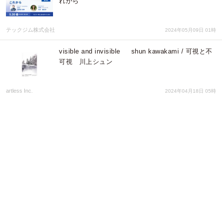
れから
テックジム株式会社
2024年05月09日 01時
visible and invisible shun kawakami / 可視と不
可視 川上シュン
artless Inc.
2024年04月18日 05時
【申込み者数1,100名を突破】プロマーケター集
結！SNSマーケティングカンファレンス開催
株式会社A / A Inc.
2024年03月21日 02時
大人気インフルエンサー登壇決定！オンラインで
SNSの舞台裏を語る
株式会社A / A Inc.
2024年03月12日 03時