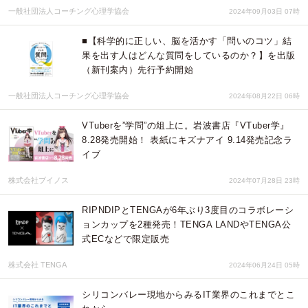
一般社団法人コーチング心理学協会
2024年09月03日 07時
■【科学的に正しい、脳を活かす「問いのコツ」結
果を出す人はどんな質問をしているのか？】を出版
（新刊案内）先行予約開始
一般社団法人コーチング心理学協会
2024年08月22日 06時
VTuberを”学問”の俎上に。岩波書店『VTuber学』
8.28発売開始！ 表紙にキズナアイ 9.14発売記念ラ
イブ
株式会社ブイノス
2024年07月28日 23時
RIPNDIPとTENGAが6年ぶり3度目のコラボレーシ
ョンカップを2種発売！TENGA LANDやTENGA公
式ECなどで限定販売
株式会社 TENGA
2024年06月24日 05時
シリコンバレー現地からみるIT業界のこれまでとこ