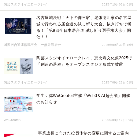
陶芸スタジオイエロークレイ
2025年10月02日 01時
名古屋城決戦！天下の御三家、尾張徳川家の名古屋
城で行われる居合道の試し斬り大会。抜き打ちで斬
る！「第9回全日本居合道 試し斬り選手権大会」開
催！！
国際居合道連盟鵬玉会 ー無外流居合-
2025年09月30日 15時
陶芸スタジオイエロークレイ、恵比寿文化祭2025で
「創造の過程」をオープンスタジオ形式で披露
陶芸スタジオイエロークレイ
2025年09月22日 01時
学生団体WeCreate3主催「Web3＆AI超会議」開催
のお知らせ
WeCreate3
2025年03月19日 09時
事業成長に向けた役員体制の変更に関するご案内