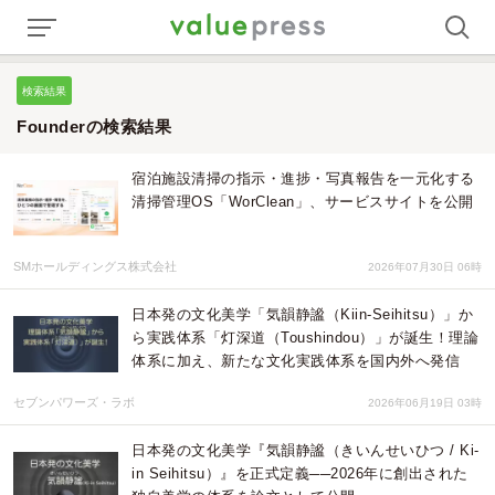
検索結果
Founderの検索結果
宿泊施設清掃の指示・進捗・写真報告を一元化する
清掃管理OS「WorClean」、サービスサイトを公開
SMホールディングス株式会社
2026年07月30日 06時
日本発の文化美学「気韻静謐（Kiin-Seihitsu）」か
ら実践体系「灯深道（Toushindou）」が誕生！理論
体系に加え、新たな文化実践体系を国内外へ発信
セブンパワーズ・ラボ
2026年06月19日 03時
日本発の文化美学『気韻静謐（きいんせいひつ / Ki-
in Seihitsu）』を正式定義──2026年に創出された