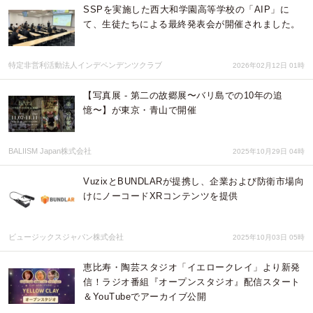
SSPを実施した西大和学園高等学校の「AIP」に
て、生徒たちによる最終発表会が開催されました。
特定非営利活動法人インデペンデンツクラブ
2026年02月12日 01時
【写真展 - 第二の故郷展〜バリ島での10年の追
憶〜】が東京・青山で開催
BALIISM Japan株式会社
2025年10月29日 04時
VuzixとBUNDLARが提携し、企業および防衛市場向
けにノーコードXRコンテンツを提供
ビュージックスジャパン株式会社
2025年10月03日 05時
恵比寿・陶芸スタジオ「イエロークレイ」より新発
信！ラジオ番組『オープンスタジオ』配信スタート
＆YouTubeでアーカイブ公開