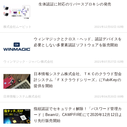
生体認証に対応のリバースプロキシの発売
株式会社ムービット
2021年12月02日 02時
ウィンマジックとクロス・ヘッド、認証デバイスを
必要としない多要素認証ソフトウェアを販売開始
ウィンマジック・ジャパン株式会社
2021年07月27日 02時
日本情報システム株式会社、ＴＫＣのクラウド型会
計システム「ＦＸクラウドシリーズ」にYubiKeyの
提供を開始
日本情報システム株式会社
2021年04月20日 00時
指紋認証でセキュリティ解除！「パスワード管理カ
ード｜BeamU」CAMPFIREにて2020年12月12日よ
り先行販売開始