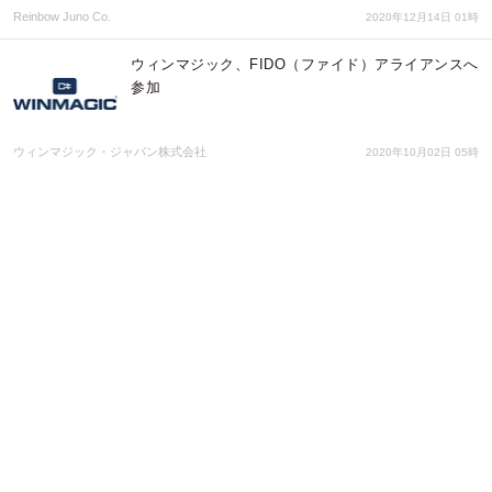
Reinbow Juno Co.
2020年12月14日 01時
ウィンマジック、FIDO（ファイド）アライアンスへ
参加
ウィンマジック・ジャパン株式会社
2020年10月02日 05時
パスワード不要の指紋認証デバイスBioPass FIDO
がPC認証強化システムDigitalPersona（デジタルペ
ルソナ）と連携、パスワードレスがさらに加速
飛天ジャパン株式会社
2020年02月18日 07時
社内システムの煩雑なパスワード管理から解放
「FIDO2認証アプライアンスサーバー」を共同開
発、4月発売予定
株式会社インフィニコ
2019年12月09日 05時
Chromebookで使用するマガタマサービスと