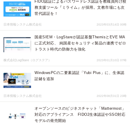
FIDO認証によるパスワードレス認証を教職員向け校
務支援ツール『ミライム』が採用。文教市場にも次
世代認証を！
日本情報システム株式会社
2023年03月14日 00時
国産SIEM・LogStareが認証基盤ThemisとEVE MA
に正式対応、 純国産セキュリティ製品の連携でゼロ
トラスト時代の防御力を強化
株式会社LogStare（ログステア）
2023年01月10日 07時
WindowsPCの二要素認証「Yubi Plus」に、生体認
証鍵を追加
日本情報システム株式会社
2022年08月31日 23時
オープンソースのビジネスチャット「Mattermost」
対応のアプライアンス FIDO2生体認証やSSO対応
モデルの発売開始