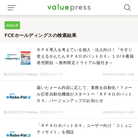
検索結果
FCEホールディングスの検索結果
ＲＰＡ導入を考えている個人・法人向け！『今すぐ
使えるかんたんＲＰＡロボパットＤＸ』１０/９書籍
発売開始 ～無料限定トライアル版付き～
株式会社FCE Holdings（FCEグループ）
2020年09月30日 03時
届いたメール内容に応じて、業務を自動化！？メー
ル応答自動化機能がスタートー「ＲＰＡロボパット
ＤＸ」バージョンアップのお知らせ
株式会社FCE Holdings（FCEグループ）
2020年09月24日 01時
「ＲＰＡロボパットＤＸ」ユーザー向け「コミュニ
ティサイト」を開設