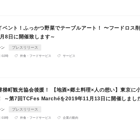
イベント！ふっかつ野菜でテーブルアート！ 〜フードロス
12月8日に開催致します～
ーン
プレスリリース
 02時
外食・フードサービス
サービス
磐梯町観光協会後援！ 【地酒×郷土料理×人の想い】東京に
～第7回TCFes Marchéを2019年11月13日に開催しまし
ーン
プレスリリース
 03時
外食・フードサービス
企業の動向