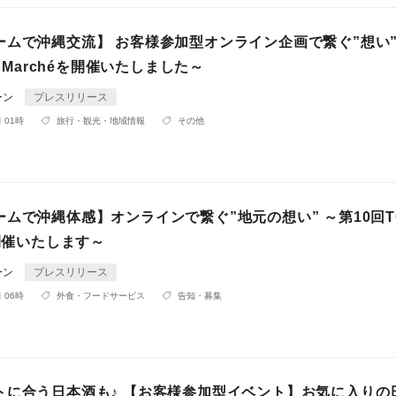
ームで沖縄交流】 お客様参加型オンライン企画で繋ぐ”想い”
s Marchéを開催いたしました～
ーン
プレスリリース
 01時
旅行・観光・地域情報
その他
ムで沖縄体感】オンラインで繋ぐ”地元の想い” ～第10回TC
を開催いたします～
ーン
プレスリリース
 06時
外食・フードサービス
告知・募集
トに合う日本酒も♪ 【お客様参加型イベント】お気に入りの