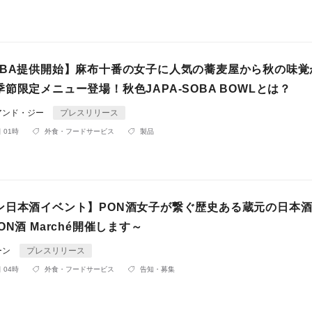
OBA提供開始】麻布十番の女子に人気の蕎麦屋から秋の味覚
節限定メニュー登場！秋色JAPA-SOBA BOWLとは？
アンド・ジー
プレスリリース
 01時
外食・フードサービス
製品
ン日本酒イベント】PON酒女子が繋ぐ歴史ある蔵元の日本
ON酒 Marché開催します～
ーン
プレスリリース
 04時
外食・フードサービス
告知・募集