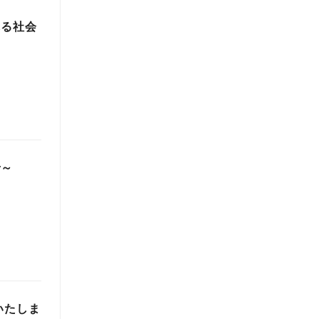
れる社会
せ～
いたしま