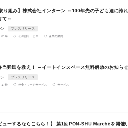
の取り組み】株式会社インターン ～100年先の子ども達に誇
けて～
ーン
プレスリリース
 01時
その他サービス
企業の動向
弁当難民を救え！ ～イートインスペース無料解放のお知ら
ーン
プレスリリース
 17時
外食・フードサービス
サービス
ューするならこちら！】 第1回PON-SHU Marchéを開催