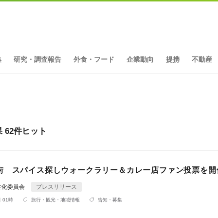
集
研究・調査報告
外食・フード
企業動向
提携
不動産
果 62件ヒット
街 スパイス探しウォークラリー＆カレー店ファン投票を開
性化委員会
プレスリリース
 01時
旅行・観光・地域情報
告知・募集