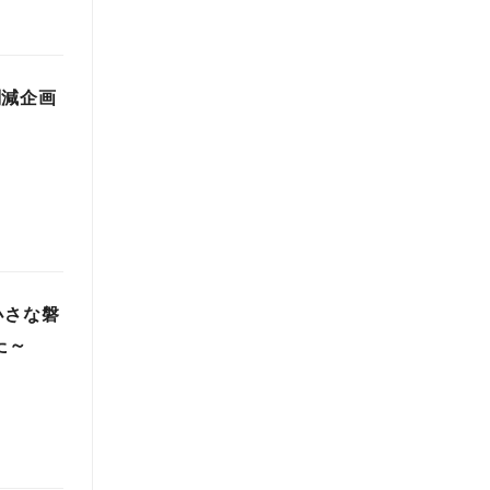
削減企画
小さな磐
た～