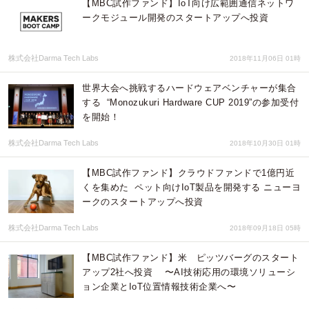
【MBC試作ファンド】IoT向け広範囲通信ネットワ
ークモジュール開発のスタートアップへ投資
株式会社Darma Tech Labs
2018年11月06日 01時
世界大会へ挑戦するハードウェアベンチャーが集合
する “Monozukuri Hardware CUP 2019”の参加受付
を開始！
株式会社Darma Tech Labs
2018年10月30日 01時
【MBC試作ファンド】クラウドファンドで1億円近
くを集めた ペット向けIoT製品を開発する ニューヨ
ークのスタートアップへ投資
株式会社Darma Tech Labs
2018年09月18日 05時
【MBC試作ファンド】米 ピッツバーグのスタート
アップ2社へ投資 〜AI技術応用の環境ソリューシ
ョン企業とIoT位置情報技術企業へ〜