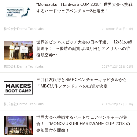
“Monozukuri Hardware CUP 2018” 世界大会へ挑戦
するハードウェアベンチャー8社選出！
株式会社Darma Tech Labs
2018年01月30日 01時
世界的ビジネスピッチ大会の日本予選、 12/31の締
切迫る！ 〜優勝の副賞は30万円とアメリカへの往
復航空券〜
株式会社Darma Tech Labs
2017年12月21日 01時
三井住友銀行とSMBCベンチャーキャピタルから
「MBC試作ファンド」への出資が決定
株式会社Darma Tech Labs
2017年12月19日 01時
世界大会へ挑戦するハードウェアベンチャーが集
合！ “MONOZUKURI HARDWARE CUP 2018”の
参加受付を開始！