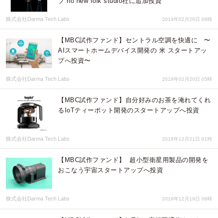
プ no new folk studio社に追加投資
株式会社Darma Tech Labs
2019年02月26日 06時
【MBC試作ファンド】セントラル空調を快適に 〜
AIスマートホームデバイス開発の 米 スタートアッ
プへ投資〜
株式会社Darma Tech Labs
2019年02月20日 05時
【MBC試作ファンド】自分好みのお茶を淹れてくれ
るIoTティーポット開発のスタートアップへ投資
株式会社Darma Tech Labs
2018年12月21日 01時
【MBC試作ファンド】 超小型衛星用製品の開発を
おこなう宇宙スタートアップへ投資
株式会社Darma Tech Labs
2018年12月19日 06時