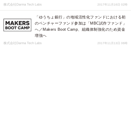
株式会社Darma Tech Labs
2017年11月16日 02時
「ゆうちょ銀行」の地域活性化ファンドにおける初
のベンチャーファンド参加は「MBC試作ファンド」
へ／Makers Boot Camp、組織体制強化のため資金
増強へ
株式会社Darma Tech Labs
2017年11月13日 06時
「試作ファンド」海外投資第3弾はナノテク素材グ
ラフェンを応用した糖尿病患者向けフットセンサー
開発ベンチャーへ
株式会社Darma Tech Labs
2017年11月01日 01時
「試作ファンド」光るスマートシューズの開発ベン
チャーへ投資／ エンターテイメント分野からヘルス
ケア等のIoTプロダクトの開発へ
株式会社Darma Tech Labs
2017年10月23日 05時
「試作ファンド」初の国内投資先決定 / 世界進出を