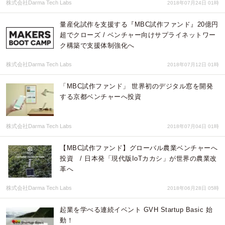
株式会社Darma Tech Labs
2018年07月24日 01時
量産化試作を支援する『MBC試作ファンド』20億円
超でクローズ / ベンチャー向けサプライネットワー
ク構築で支援体制強化へ
株式会社Darma Tech Labs
2018年07月12日 01時
「MBC試作ファンド」 世界初のデジタル窓を開発
する京都ベンチャーへ投資
株式会社Darma Tech Labs
2018年07月04日 01時
【MBC試作ファンド】グローバル農業ベンチャーへ
投資 / 日本発「現代版IoTカカシ」が世界の農業改
革へ
株式会社Darma Tech Labs
2018年06月28日 05時
起業を学べる連続イベント GVH Startup Basic 始
動！