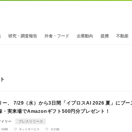
集
研究・調査報告
外食・フード
企業動向
提携
不動産
ット
ー、 7/29（水）から3日間「イプロスAI 2026 夏」にブ
・実来場でAmazonギフト500円分プレゼント！
マイリー
プレスリリース
 04時
ネットサービス
その他