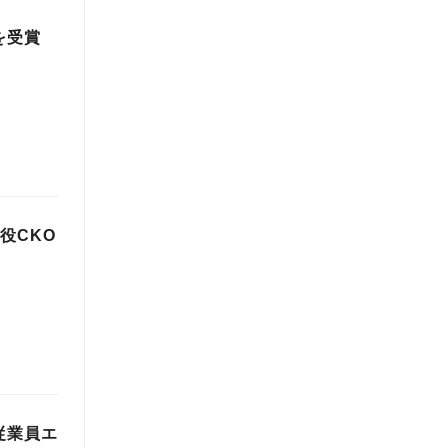
を受賞
役CKO
従業員エ