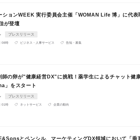
ションWEEK 実行委員会主催「WOMAN Life 博」に代
美佳が登壇
ル
プレスリリース
 08時
ビジネス・人事サービス
告知・募集
薬剤師の卵が"健康経営DX"に挑戦！薬学生によるチャット健
rma」をスタート
ル
プレスリリース
 01時
ネットサービス
企業の動向
NE&Sonsとペンシル、マーケティングDX領域において「垂