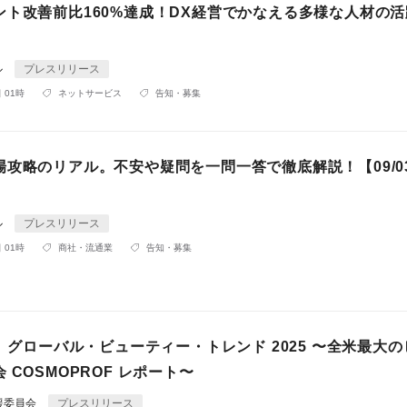
ント改善前比160%達成！DX経営でかなえる多様な人材の
ル
プレスリリース
 01時
ネットサービス
告知・募集
場攻略のリアル。不安や疑問を一問一答で徹底解説！【09/0
】
ル
プレスリリース
 01時
商社・流通業
告知・募集
催】グローバル・ビューティー・トレンド 2025 〜全米最大
 COSMOPROF レポート〜
援委員会
プレスリリース