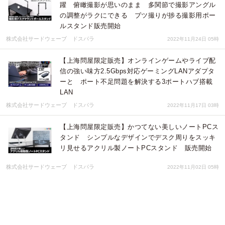
躍 俯瞰撮影が思いのまま 多関節で撮影アングル
の調整がラクにできる ブツ撮りが捗る撮影用ポー
ルスタンド販売開始
株式会社サードウェーブ ドスパラ
2022年11月24日 05時
【上海問屋限定販売】オンラインゲームやライブ配
信の強い味方2.5Gbps対応ゲーミングLANアダプタ
ーと ポート不足問題を解決する3ポートハブ搭載
LAN
株式会社サードウェーブ ドスパラ
2022年11月17日 03時
【上海問屋限定販売】かつてない美しいノートPCス
タンド シンプルなデザインでデスク周りをスッキ
リ見せるアクリル製ノートPCスタンド 販売開始
株式会社サードウェーブ ドスパラ
2022年11月02日 05時
【上海問屋限定販売】あなたのお気に入りのカード
を透明ケースに収めて美しく飾れるアクリルディス
プレイケース 販売開始