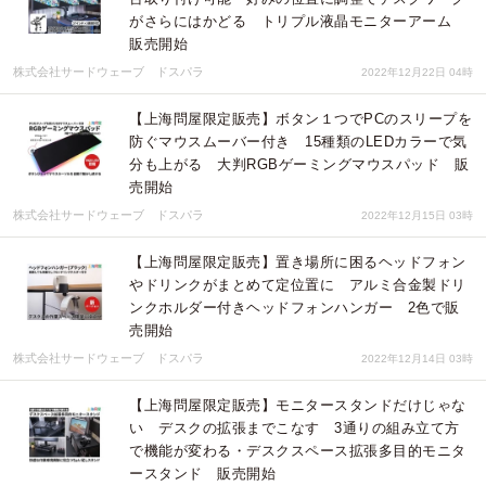
がさらにはかどる トリプル液晶モニターアーム
販売開始
株式会社サードウェーブ ドスパラ
2022年12月22日 04時
【上海問屋限定販売】ボタン１つでPCのスリープを
防ぐマウスムーバー付き 15種類のLEDカラーで気
分も上がる 大判RGBゲーミングマウスパッド 販
売開始
株式会社サードウェーブ ドスパラ
2022年12月15日 03時
【上海問屋限定販売】置き場所に困るヘッドフォン
やドリンクがまとめて定位置に アルミ合金製ドリ
ンクホルダー付きヘッドフォンハンガー 2色で販
売開始
株式会社サードウェーブ ドスパラ
2022年12月14日 03時
【上海問屋限定販売】モニタースタンドだけじゃな
い デスクの拡張までこなす 3通りの組み立て方
で機能が変わる・デスクスペース拡張多目的モニタ
ースタンド 販売開始