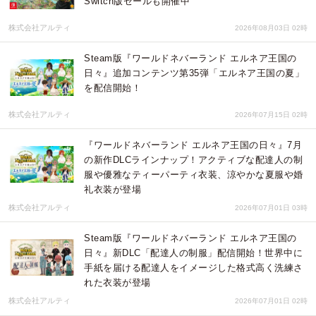
Switch版セールも開催中
株式会社アルティ
2026年08月03日 02時
Steam版『ワールドネバーランド エルネア王国の
日々』追加コンテンツ第35弾「エルネア王国の夏」
を配信開始！
株式会社アルティ
2026年07月15日 02時
『ワールドネバーランド エルネア王国の日々』7月
の新作DLCラインナップ！アクティブな配達人の制
服や優雅なティーパーティ衣装、涼やかな夏服や婚
礼衣装が登場
株式会社アルティ
2026年07月01日 03時
Steam版『ワールドネバーランド エルネア王国の
日々』新DLC「配達人の制服」配信開始！世界中に
手紙を届ける配達人をイメージした格式高く洗練さ
れた衣装が登場
株式会社アルティ
2026年07月01日 02時