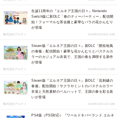
生誕11周年の『エルネア王国の日々』Nintendo
Switch版に新DLC「春のティーパーティー」配信開
始！フォーマルな茶会服と豪華なバラの花かんむり
が登場
株式会社アルティ
2026年03月26日 01時
Steam版『エルネア王国の日々』新DLC「開拓地風
の春服」配信開始！豪華な花かんむりとパステルカ
ラーのカジュアル衣装で、王国の春を満喫する新作
が登場
株式会社アルティ
2026年03月25日 02時
Steam版『エルネア王国の日々』新DLC「花刺繍の
春服」配信開始！サクラやミントのパステルカラー
衣装と天然素材のベルハットで、王国の春を彩る装
いが登場
株式会社アルティ
2026年03月11日 02時
PS4版（PS5対応）『ワールドネバーランド エルネ