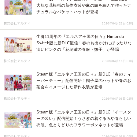
大胆な花模様の新作衣装や麻の紐を編んで作ったナ
チュラルなバケットハットが登場
株式会社アルティ
2026年04月22日 02時
生誕11周年の『エルネア王国の日々』Nintendo
Switch版に新DLC配信！春のお出かけにぴったりな
淡いピンクの「花刺繍の春服・撫子」が登場
株式会社アルティ
2026年04月16日 01時
Steam版『エルネア王国の日々』新DLC「春のティ
ーパーティー」配信開始！帽子屋のハットや春のお
茶会をイメージした新作衣装が登場
株式会社アルティ
2026年04月08日 02時
Steam版『エルネア王国の日々』新DLC「イースタ
ーの装い」配信開始！うさぎの着ぐるみや春らしい
衣装、色とりどりのフラワーボンネットが登場
株式会社アルティ
2026年04月01日 05時