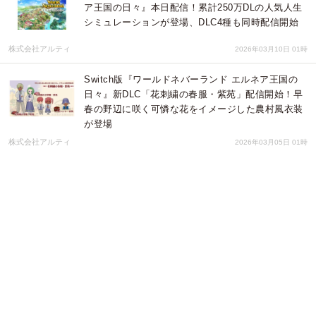
ア王国の日々』本日配信！累計250万DLの人気人生
シミュレーションが登場、DLC4種も同時配信開始
株式会社アルティ
2026年03月10日 01時
Switch版『ワールドネバーランド エルネア王国の
日々』新DLC「花刺繍の春服・紫苑」配信開始！早
春の野辺に咲く可憐な花をイメージした農村風衣装
が登場
株式会社アルティ
2026年03月05日 01時
PS4版（PS5対応）『ワールドネバーランド エルネ
ア王国の日々』3月10日世界同時発売決定！累計250
万DL突破の人気人生シミュレーションがついに登場
株式会社アルティ
2026年03月04日 04時
Steam版『ワールドネバーランド エルネア王国の
日々』新DLC「春の桜セット」本日配信！桜色の着
物や和菓子、髪染めで王国生活に春の彩りを
株式会社アルティ
2026年03月04日 02時