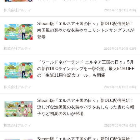
株式会社アルティ
2026年06月01日 01時
Steam版『エルネア王国の日々』新DLC配信開始！
南国風の爽やかな衣装やウェリントンサングラスが
登場
株式会社アルティ
2026年05月20日 02時
『ワールドネバーランド エルネア王国の日々』5月
の新作DLCラインナップを一挙公開。最大51%OFF
の「生誕11周年記念セール」も開催
株式会社アルティ
2026年05月13日 03時
Steam版『エルネア王国の日々』新DLC配信開始！
涼しげな漁師風の衣装やバラをあしらった麦わら帽
子など初夏の装いが登場
株式会社アルティ
2026年05月07日 02時
Steam版『エルネア王国の日々』新DLC配信開始！