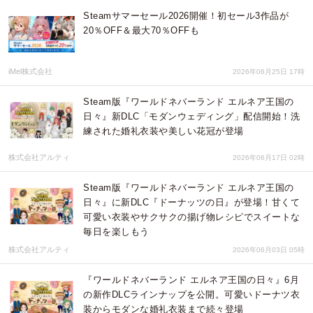
Steamサマーセール2026開催！初セール3作品が
20％OFF＆最大70％OFFも
iMel株式会社
2026年06月25日 17時
Steam版『ワールドネバーランド エルネア王国の
日々』新DLC「モダンウェディング」配信開始！洗
練された婚礼衣装や美しい花冠が登場
株式会社アルティ
2026年06月17日 02時
Steam版『ワールドネバーランド エルネア王国の
日々』に新DLC『ドーナッツの日』が登場！甘くて
可愛い衣装やサクサクの揚げ物レシピでスイートな
毎日を楽しもう
株式会社アルティ
2026年06月03日 05時
『ワールドネバーランド エルネア王国の日々』6月
の新作DLCラインナップを公開。可愛いドーナツ衣
装からモダンな婚礼衣装まで続々登場