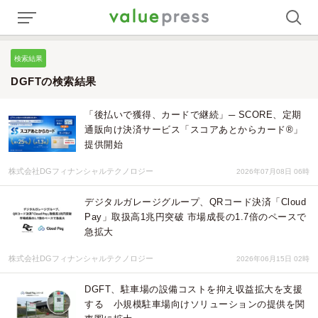
検索結果
DGFTの検索結果
「後払いで獲得、カードで継続」─ SCORE、定期
通販向け決済サービス「スコアあとからカード®」
提供開始
株式会社DGフィナンシャルテクノロジー
2026年07月08日 06時
デジタルガレージグループ、QRコード決済「Cloud
Pay」取扱高1兆円突破 市場成⻑の1.7倍のペースで
急拡⼤
株式会社DGフィナンシャルテクノロジー
2026年06月15日 02時
DGFT、駐車場の設備コストを抑え収益拡大を支援
する 小規模駐車場向けソリューションの提供を関