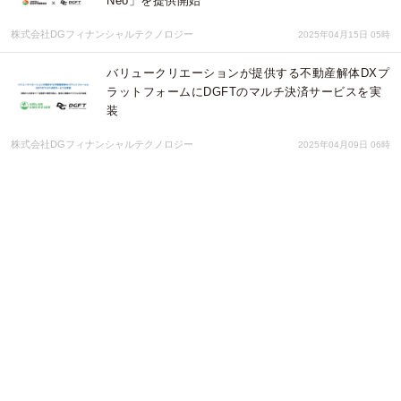
Neo」を提供開始
株式会社DGフィナンシャルテクノロジー
2025年04月15日 05時
バリュークリエーションが提供する不動産解体DXプ
ラットフォームにDGFTのマルチ決済サービスを実
装
株式会社DGフィナンシャルテクノロジー
2025年04月09日 06時
ＪＲで初導入！ＪＲ四国の列車内できっぷをお求め
になる際にＱＲコード決済がご利用いただけま
す！！車内補充券*購入時におけるＱＲコード決済へ
の対応について
株式会社DGフィナンシャルテクノロジー
2025年03月27日 05時
【無料オンラインセミナー】気づいた時には手遅
れ？ 売上が伸びないEC担当者がハマる“盲点”とその
打開策
株式会社DGフィナンシャルテクノロジー
2025年03月12日 01時