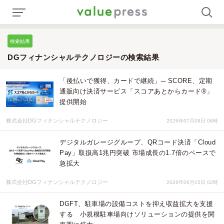
検索結果
DGフィナンシャルテクノロジーの検索結果
「後払いで獲得、カードで継続」─ SCORE、定期
通販向け決済サービス「スコアあとからカード®」
提供開始
株式会社DGフィナンシャルテクノロジー
2026年07月08日 06時
デジタルガレージグループ、QRコード決済「Cloud
Pay」取扱高1兆円突破 市場成⻑の1.7倍のペースで
急拡⼤
株式会社DGフィナンシャルテクノロジー
2026年06月15日 02時
DGFT、駐車場の設備コストを抑え収益拡大を支援
する 小規模駐車場向けソリューションの提供を関