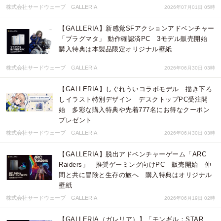
株式会社サードウェーブ GALLERIA
2026年07月01日 05時
【GALLERIA】新感覚SFアクションアドベンチャー
「プラグマタ」 動作確認済PC 3モデル販売開始
購入特典は本製品限定オリジナル壁紙
株式会社サードウェーブ GALLERIA
2026年06月30日 03時
【GALLERIA】しぐれういコラボモデル 描き下ろ
しイラスト特別デザイン デスクトップPC受注開
始 多彩な購入特典や先着777名にお得なクーポン
プレゼント
株式会社サードウェーブ GALLERIA
2026年06月30日 03時
【GALLERIA】脱出アドベンチャーゲーム「ARC
Raiders」 推奨ゲーミング向けPC 販売開始 仲
間と共に冒険と生存の旅へ 購入特典はオリジナル
壁紙
株式会社サードウェーブ GALLERIA
2026年06月19日 02時
【GALLERIA（ガレリア）】「モンギル：STAR