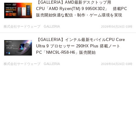
【GALLERIA】AMD最新デスクトップ用
CPU「AMD Ryzen(TM) 9 9950X3D2」 搭載PC
販売開始快適な配信・制作・ゲーム環境を実現
株式会社サードウェーブ GALLERIA
2026年04月24日 03時
【GALLERIA】インテル最新モバイルCPU Core
Ultra 9 プロセッサー 290HX Plus 搭載ノート
PC「NMC9L-R58-H6」販売開始
株式会社サードウェーブ GALLERIA
2026年04月24日 03時
【GALLERIA】ぶいすぽっ！モデル ラインアップを
リニューアル ケースデザインを大幅に刷新 カス
タムオーダーが可能 全26種のガラスパネル展示イ
ベント開催
株式会社サードウェーブ GALLERIA
2026年04月15日 03時
【GALLERIA】「VALORANT Challengers Japan
2026」に協賛 協賛記念モデルの購入特典オリジナ
ル壁紙2種をリニューアル