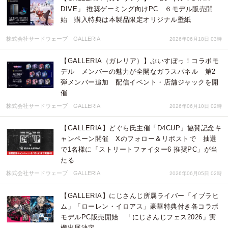
DIVE」 推奨ゲーミング向けPC ６モデル販売開
始 購入特典は本製品限定オリジナル壁紙
株式会社サードウェーブ GALLERIA
2026年06月18日 03時
【GALLERIA（ガレリア）】ぶいすぽっ！コラボモ
デル メンバーの魅力が全開なガラスパネル 第2
弾メンバー追加 配信イベント・店舗ジャックを開
催
株式会社サードウェーブ GALLERIA
2026年06月10日 02時
【GALLERIA】どぐら氏主催「D4CUP」協賛記念キ
ャンペーン開催 Xのフォロー＆リポストで 抽選
で1名様に「ストリートファイター6 推奨PC」が当
たる
株式会社サードウェーブ GALLERIA
2026年06月05日 02時
【GALLERIA】にじさんじ所属ライバー「イブラヒ
ム」「ローレン・イロアス」豪華特典付き各コラボ
モデルPC販売開始 「にじさんじフェス2026」実
機出展決定