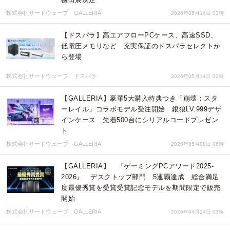
株式会社サードウェーブ GALLERIA
2026年05月14日 03時
【ドスパラ】高エアフローPCケース、高速SSD、
低電圧メモリなど 充実保証のドスパラセレクトか
ら登場
株式会社サードウェーブ ドスパラ
2026年05月14日 02時
【GALLERIA】豪華5大購入特典つき「崩壊：スタ
ーレイル」コラボモデル受注開始 銀狼LV.999デザ
インケース 先着500台にシリアルコードプレゼン
ト
株式会社サードウェーブ GALLERIA
2026年05月08日 06時
【GALLERIA】 『ゲーミングPCアワード2025-
2026』 デスクトップ部門 5連覇達成 総合満足
度最優秀賞を受賞受賞記念モデルを期間限定で販売
開始
株式会社サードウェーブ GALLERIA
2026年04月24日 03時