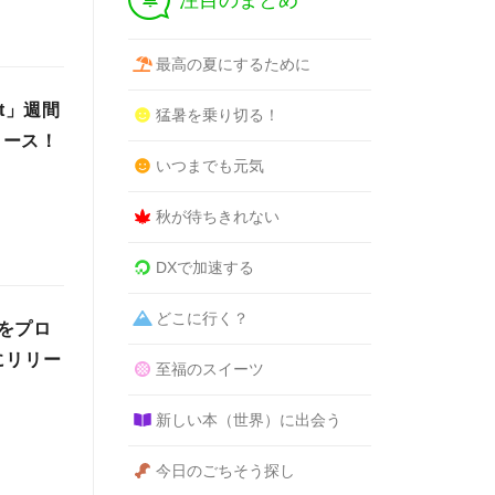
注目のまとめ
最高の夏にするために
t」週間
猛暑を乗り切る！
リース！
いつまでも元気
秋が待ちきれない
DXで加速する
どこに行く？
をプロ
にリリー
至福のスイーツ
新しい本（世界）に出会う
今日のごちそう探し