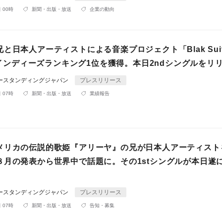
 00時
新聞・出版・放送
企業の動向
と日本人アーティストによる音楽プロジェクト「Blak Sui
ITインディーズランキング1位を獲得。本日2ndシングルをリ
ダースタンディングジャパン
プレスリリース
 07時
新聞・出版・放送
業績報告
メリカの伝説的歌姫『アリーヤ』の兄が日本人アーティスト
８月の発表から世界中で話題に。その1stシングルが本日遂
ダースタンディングジャパン
プレスリリース
 07時
新聞・出版・放送
告知・募集