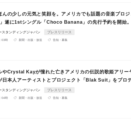
ほんの少しの元気と笑顔を。アメリカでも話題の音楽プロジ
uit」遂に1stシングル「Choco Banana」の先行予約を開始
ダースタンディングジャパン
プレスリリース
 03時
新聞・出版・放送
告知・募集
やCrystal Kayが憧れた亡きアメリカの伝説的歌姫アリー
日本人アーティストとプロジェクト「Blak Suit」をプロ
ダースタンディングジャパン
プレスリリース
 04時
新聞・出版・放送
告知・募集