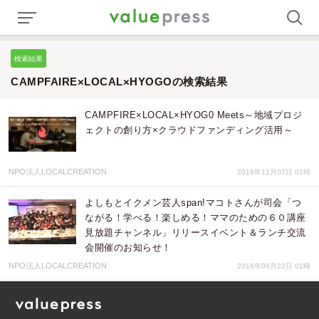
検索結果
CAMPFAIRE×LOCAL×HYOGOの検索結果
CAMPFIRE×LOCAL×HYOG0 Meets～地域プロジ
ェクトの創り方×クラウドファンディング活用～
NPO法人LOCALCREATION
2016年11月07日 01時
よしもとイクメン芸人span!マコトさんが司会「つ
ながる！学べる！楽しめる！ママのための６０講座
見放題チャンネル」リリースイベント＆ランチ交流
会開催のお知らせ！
NPO法人LOCALCREATION
2016年09月22日 01時