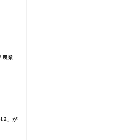
「農業
l.2」が