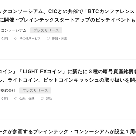
クコンソーシアム、CICとの共催で「BTCカンファレンス 2
日に開催 ~ブレインテックスタートアップのピッチイベントも
・コンソーシアム
プレスリリース
 01時
その他サービス
告知・募集
イン」「LIGHT FXコイン」に新たに３種の暗号資産銘柄
ル、ライトコイン、ビットコインキャッシュの取り扱いを開
券株式会社
プレスリリース
 04時
金融・保険
製品
ークが参画するブレインテック・コンソーシアムが設立１周