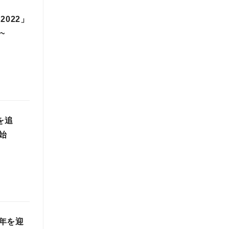
022」
~
を追
始
年を迎