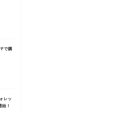
FFで購
ウォレッ
開始！