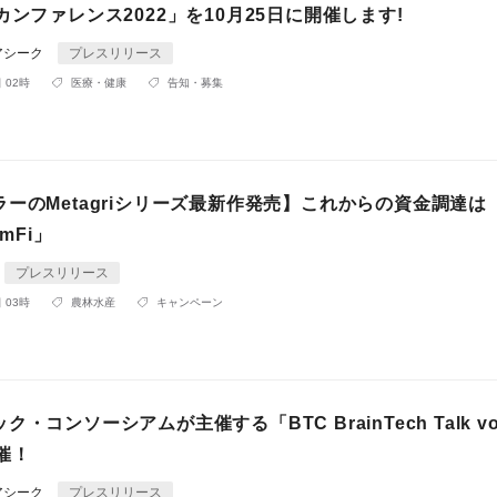
カンファレンス2022」を10月25日に開催します!
アシーク
プレスリリース
 02時
医療・健康
告知・募集
ーのMetagriシリーズ最新作発売】これからの資金調達は
rmFi」
プレスリリース
 03時
農林水産
キャンペーン
・コンソーシアムが主催する「BTC BrainTech Talk vo
催！
アシーク
プレスリリース