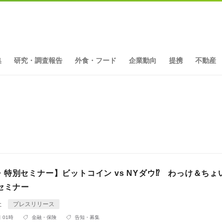
集
研究・調査報告
外食・フード
企業動向
提携
不動産
ト
特別セミナー】ビットコイン vs NYダウ⁉ わっけ＆ちょ
セミナー
社
プレスリリース
 01時
金融・保険
告知・募集