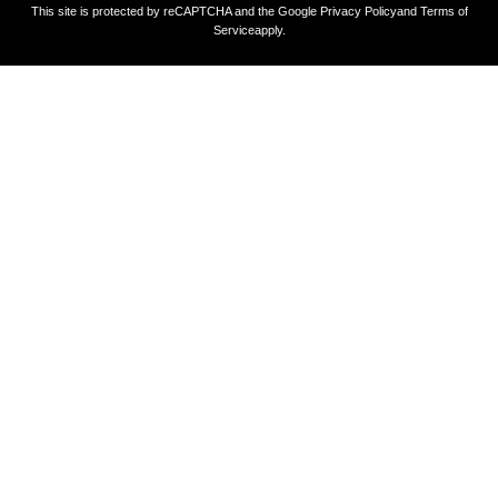
This site is protected by reCAPTCHA and the Google
Privacy Policy
and
Terms of
Service
apply.