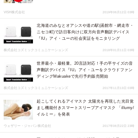
VISH株式会社
2019年06月12日 03時
北海道のみなとオアシスや道の駅(函館市・網走市・
ニセコ町)で訪日客向けに双方向音声翻訳デバイス
『IU』アイ・ユーの社会実証をモニタリング
株式会社コズミックコミュニケーションズ
2018年01月11日 03時
世界最小・最軽量。20言語対応！手の平サイズの音
声翻訳デバイス『IU』アイ・ユーをクラウドファン
ディングMakuakeで先行予約販売開始
株式会社コズミックコミュニケーションズ
2017年11月13日 03時
起こしてくれるアイマスク 太陽光を再現した光目覚
まし機能付きスマートスリープアイマスク 「illumy/
イルミー」を発表
ウェザリー・ジャパン株式会社
2017年06月22日 23時