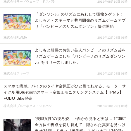
株式会社サードウェーブ ドスパラ
2016年08月19日 07時
「ダンソン♪」のリズムにあわせて獲物をゲット！
よしもと・スキーマと共同開発のリズムゲームアプ
リ「バンビーノのリズムダンソン」提供開始
株式会社FLAMA
2015年12月04日 03時
よしもと所属のお笑い芸人バンビーノのリズム芸を
リズムゲームにした『バンビーノのリズムダンソン
♪』をリリースしました。
株式会社スキーマ
2015年12月04日 03時
スマホで簡単。バイクのタイヤ空気圧がひと目でわかる。モーターサ
イクル用Bluetoothスマート空気圧モニタリングシステム【TPMS】
FOBO Bike発売
株式会社ブルーネクストジャパン
2015年10月29日 06時
“美脚女性”の後ろ姿、正面から見ると実は…？“360°
全方位の視点を切り替えて、隠された真実を見つけ
出せ”映画・ドラマ『予告犯』スピンオフ「360°動