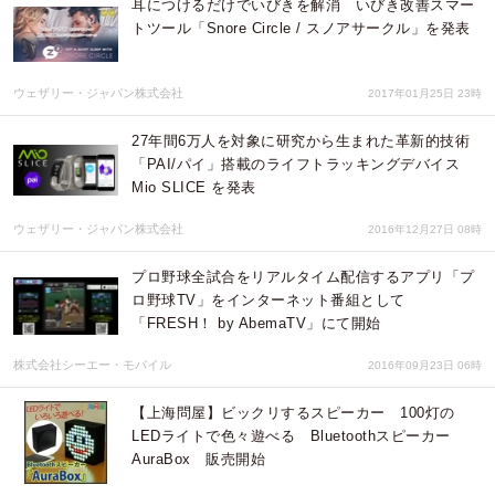
耳につけるだけでいびきを解消 いびき改善スマー
トツール「Snore Circle / スノアサークル」を発表
ウェザリー・ジャパン株式会社
2017年01月25日 23時
27年間6万人を対象に研究から生まれた革新的技術
「PAI/パイ」搭載のライフトラッキングデバイス
Mio SLICE を発表
ウェザリー・ジャパン株式会社
2016年12月27日 08時
プロ野球全試合をリアルタイム配信するアプリ「プ
ロ野球TV」をインターネット番組として
「FRESH！ by AbemaTV」にて開始
株式会社シーエー・モバイル
2016年09月23日 06時
【上海問屋】ビックリするスピーカー 100灯の
LEDライトで色々遊べる Bluetoothスピーカー
AuraBox 販売開始