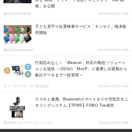
画」を公開
株式会社WOWOW
2015年06月01日 05時
子ども見守り位置検索サービス「キンセイ」端末販
売開始
株式会社Hampstead
2015年05月08日 02時
打刻忘れなし！「iBeacon」対応の勤怠ソリューシ
ョンを提供 ～OSSの「MosP」と連携し出退勤から
集計データまで一括管理～
オン・デマンド・ワン株式会社
2015年01月20日 01時
スマホと連携。Bluetoothスマートタイヤ空気圧モニ
タリングシステム【TPMS】FOBO Tire発売
株式会社ブルーネクストジャパン
2014年12月02日 06時