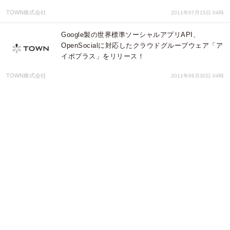
TOWN株式会社
2011年07月15日 04時
Google製の世界標準ソーシャルアプリAPI、
OpenSocialに対応したクラウドグループウェア「ア
イポプラス」をリリース！
TOWN株式会社
2011年06月30日 04時
世界標準のソーシャルアプリAPI、OepnSocialに対
応したオープンソースグループウェア「アイポ6.0」
の最新版をリリース！
TOWN株式会社
2011年04月14日 04時
ユーザーイベント「アイポサミット」にてお寄せ頂
いた声を反映した、無料グループウェア「アイポ」
の最新版をリリース！
TOWN株式会社
2011年01月24日 04時