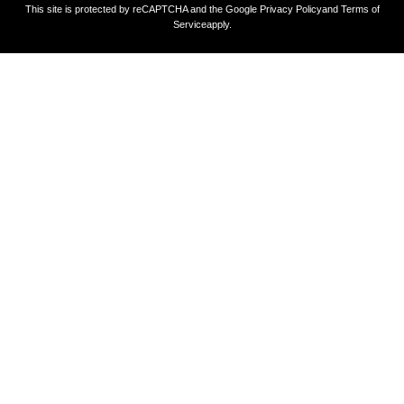
This site is protected by reCAPTCHA and the Google
Privacy Policy
and
Terms of
Service
apply.