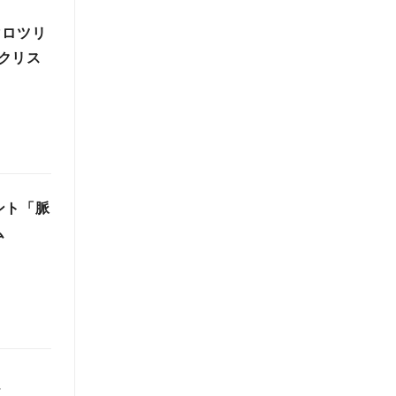
マロツリ
クリス
ント「脈
ム
、