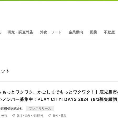
集
研究・調査報告
外食・フード
企業動向
提携
不動産
ヒット
をもっとワクワク、かごしまでもっとワクワク！】鹿児島市
ンバー募集中！PLAY CITY! DAYS 2024（8/3募集締
推進機構株式会社
プレスリリース
 08時
旅行・観光・地域情報
告知・募集