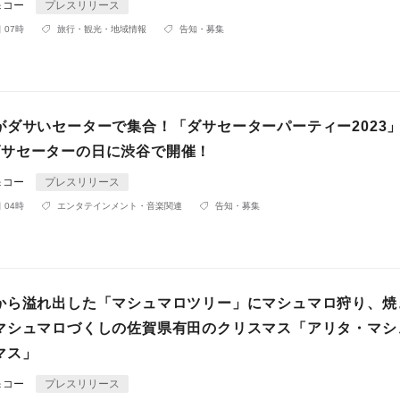
＆コー
プレスリリース
 07時
旅行・観光・地域情報
告知・募集
がダサいセーターで集合！「ダサセーターパーティー2023
金) ダサセーターの日に渋谷で開催！
＆コー
プレスリリース
 04時
エンタテインメント・音楽関連
告知・募集
から溢れ出した「マシュマロツリー」にマシュマロ狩り、焼
マシュマロづくしの佐賀県有田のクリスマス「アリタ・マシ
マス」
＆コー
プレスリリース