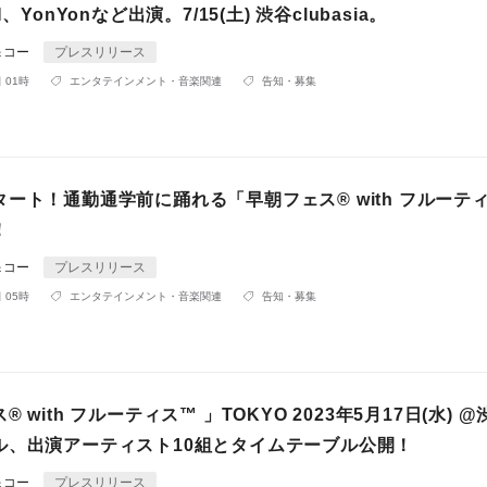
、YonYonなど出演。7/15(土) 渋谷clubasia。
＆コー
プレスリリース
 01時
エンタテインメント・音楽関連
告知・募集
ート！通勤通学前に踊れる「早朝フェス®︎ with フルーティ
！
＆コー
プレスリリース
 05時
エンタテインメント・音楽関連
告知・募集
︎ with フルーティス™️ 」TOKYO 2023年5月17日(水) 
ル、出演アーティスト10組とタイムテーブル公開！
＆コー
プレスリリース