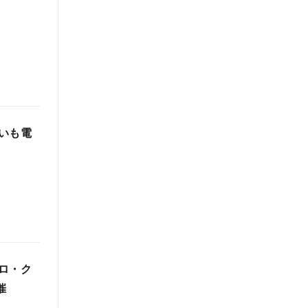
いも電
ロ・ク
催