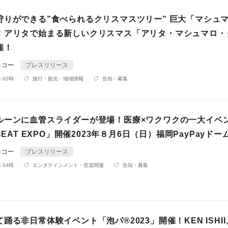
狩りができる”食べられるクリスマスツリー” 巨大「マシュ
！アリタで始まる新しいクリスマス「アリタ・マシュマロ・
催！
＆コー
プレスリリース
 02時
旅行・観光・地域情報
告知・募集
ルーンに血管スライダーが登場！医療×ワクワクの一大イベ
BEAT EXPO」開催2023年８月6日（日）福岡PayPayドー
＆コー
プレスリリース
 04時
エンタテインメント・音楽関連
告知・募集
踊る非日常体験イベント「泡パ®️2023」開催！KEN ISHII