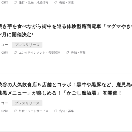
 05時
旅行・観光・地域情報
告知・募集
焼き芋を食べながら街中を巡る体験型路面電車「マグマやき
年2月に開催決定!
＆コー
プレスリリース
 05時
エンタテインメント・音楽関連
告知・募集
渋谷の人気飲食店５店舗とコラボ！黒牛や黒豚など、鹿児島
漆黒メニュー」が楽しめる！「かごし魔酒場」 初開催！
＆コー
プレスリリース
 02時
外食・フードサービス
告知・募集