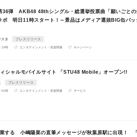
36弾 AKB48 48thシングル・総選挙投票曲「願いごと
ラボ 明日11時スタート！～景品はメディア選抜BIG缶バッ
ジスタ
プレスリリース
 10時
エンタテインメント・音楽関連
キャンペーン
フィシャルモバイルサイト 「STU48 Mobile」オープン!!
社
プレスリリース
 01時
エンタテインメント・音楽関連
サービス
を卒業する 小嶋陽菜の直筆メッセージが秋葉原駅に出現！ 