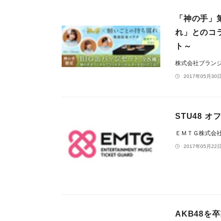
「神の手」第
れ」とのコ
ト～
株式会社ブラン
2017年05月30日
STU48 オ
ＥＭＴＧ株式会
2017年05月22日
AKB48