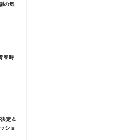
謝の気
青春時
が決定＆
クッショ