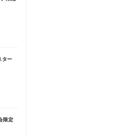
スター
会限定