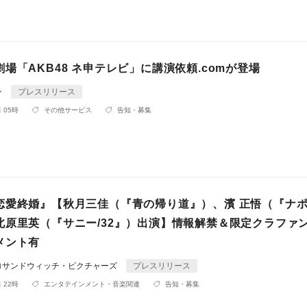
場「AKB48 ネ申テレビ」に講演依頼.comが登場
ン
プレスリリース
 05時
その他サービス
告知・募集
恋愛終婚』【秋月三佳（『青の帰り道』）、濱 正悟（『ナ
北原里英（『サニー/32』）出演】情報解禁＆限定クラファ
メント有
ロサンドウィッチ・ピクチャーズ
プレスリリース
 22時
エンタテインメント・音楽関連
告知・募集