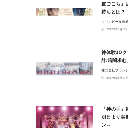
皮ごこち」
持ちとは？
キリンビール株
2017年04月17日
神体験3Dク
計/暗闇求
株式会社ブラン
2017年04月11日
「神の手」第
明日より実
ン～