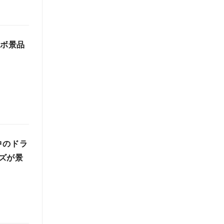
ラボ景品
中のドラ
ズが景