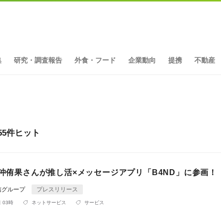
集
研究・調査報告
外食・フード
企業動向
提携
不動産
55件ヒット
の沖侑果さんが推し活×メッセージアプリ「B4ND」に参画！
信グループ
プレスリリース
 03時
ネットサービス
サービス