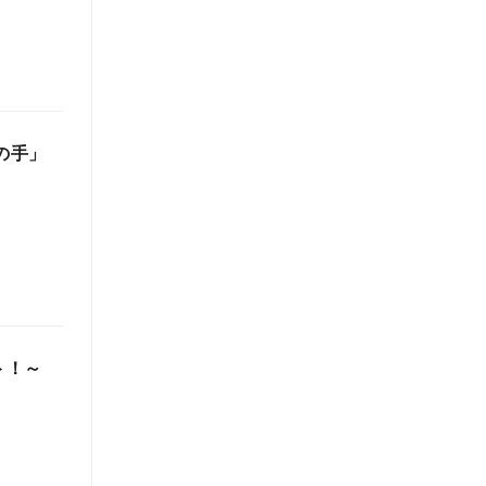
の手」
ト！～