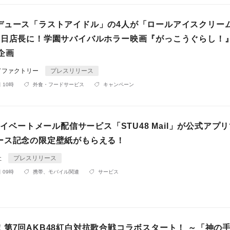
デュース「ラストアイドル」の4人が「ロールアイスクリー
1日店長に！学園サバイバルホラー映画『がっこうぐらし！
企画
ドファクトリー
プレスリリース
 10時
外食・フードサービス
キャンペーン
プライベートメール配信サービス「STU48 Mail」が公式アプ
ース記念の限定壁紙がもらえる！
社
プレスリリース
 09時
携帯、モバイル関連
サービス
！第7回AKB48紅白対抗歌合戦コラボスタート！ ～「神の