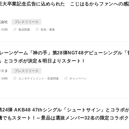
巨大卒業記念広告に込められた こじはるからファンへの感
式会社
プレスリリース
 02時
食品関連
告知・募集
レーンゲーム「神の手」第28弾NGT48デビューシングル「
む」とコラボが決定＆明日よりスタート！
ジスタ
プレスリリース
 09時
エンタテインメント・音楽関連
キャンペーン
24弾 AKB48 47thシングル「シュートサイン」とコラボ
機でもスタート！～景品は選抜メンバー32名の限定コラボ