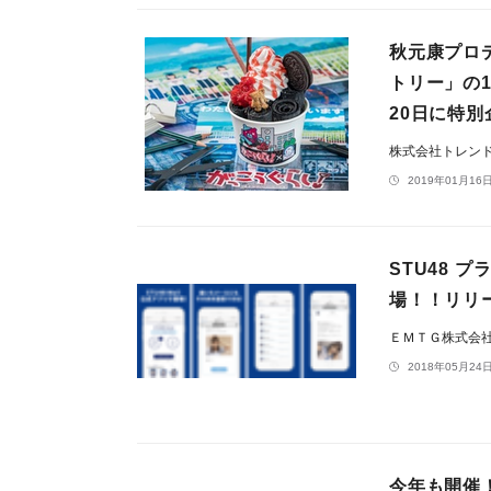
秋元康プロ
トリー」の
20日に特別
株式会社トレン
2019年01月16日
STU48 
場！！リリ
ＥＭＴＧ株式会
2018年05月24日
今年も開催