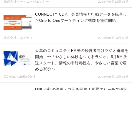
株式会社イー・エージェンシー
2026年06月12日 08時
CONNECTY CDP、会員情報と行動データを統合し
たOne to Oneマーケティング機能を提供開始
株式会社コネクティ
2026年06月04日 03時
天草のコミュニティFM発の経営者向けラジオ番組を
開始 〜『やさしい体験をつくるラジオ』6月5日放
送スタート。情報の非対称性を、やさしい言葉で埋
める30分〜
CX Value Lab株式会社
2026年06月03日 05時
ONEが初の沖縄オフ会を開催！那覇のビーチで講師
と生徒がリアルに交流
株式会社AI ONE
2026年06月03日 01時
伊豆長岡温泉に今夏”歴史的瞬間”が訪れる！天空光
りのアートは必見！「第91回 源氏あやめ祭」