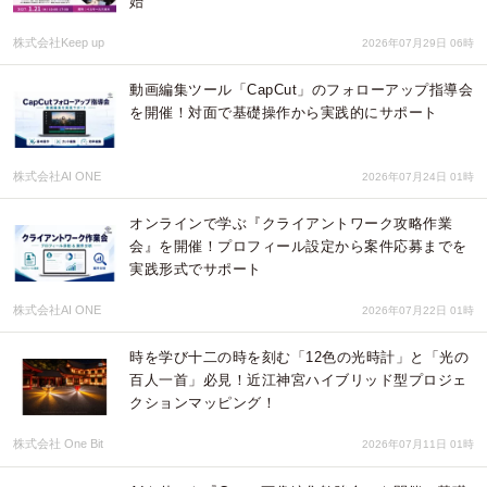
始
株式会社Keep up
2026年07月29日 06時
動画編集ツール「CapCut」のフォローアップ指導会
を開催！対面で基礎操作から実践的にサポート
株式会社AI ONE
2026年07月24日 01時
オンラインで学ぶ『クライアントワーク攻略作業
会』を開催！プロフィール設定から案件応募までを
実践形式でサポート
株式会社AI ONE
2026年07月22日 01時
時を学び十二の時を刻む「12色の光時計」と「光の
百人一首」必見！近江神宮ハイブリッド型プロジェ
クションマッピング！
株式会社 One Bit
2026年07月11日 01時