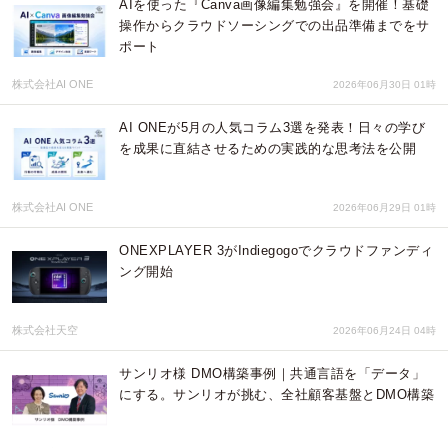
AIを使った『Canva画像編集勉強会』を開催！基礎
操作からクラウドソーシングでの出品準備までをサ
ポート
株式会社AI ONE
2026年06月30日 01時
AI ONEが5月の人気コラム3選を発表！日々の学び
を成果に直結させるための実践的な思考法を公開
株式会社AI ONE
2026年06月29日 01時
ONEXPLAYER 3がIndiegogoでクラウドファンディ
ング開始
株式会社天空
2026年06月24日 04時
サンリオ様 DMO構築事例｜共通言語を「データ」
にする。サンリオが挑む、全社顧客基盤とDMO構築