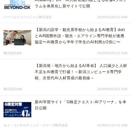
ラムを体系化し新サイトで公開
パーソルイノベーション株式会社
2025年10月01日 04時
【新潟の語学・観光系学校から始まるAI教育】dott
とAiR国際外語・観光・エアライン専門学校が連携
協定〜AI教育から半年で学生のAI利用が2倍に〜
株式会社dott
2025年10月01日 01時
【新潟発・地方から始まるAI革命】 人口減少と人材
不足をAI教育で打破！～新潟コンピュータ専門学
校、次世代AI人材育成の最前線～
株式会社dott
2025年09月18日 01時
新AI学習サイト「G検定クエスト‐AIアリーナ」を本
日公開
セイ・コンサルティング・グループ株式会社
2025年07月17日 08時