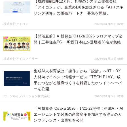
【成約報酬1件12万円】札幌のシステム開発会社
「アイコン」が、企業のDXを加速させる「AIリスキ
リング研修」の販売パートナー募集を開始。
株式会社アイコン
2026年04月20日 02時
【開催直前】AI博覧会 Osaka 2026 フロアマップ公
開｜三井住友FG・JR西日本ほか登壇者36名が集結
株式会社アイスマイリー
2026年01月19日 08時
生成AI人材育成は「操作」から「設計」へ/IT・DX
人材向けイベント情報サービス『TECH PLAY』成
果につながる組織づくりを解説したホワイトペーパ
ーを公開
パーソルイノベーション株式会社
2026年01月14日 02時
「AI博覧会 Osaka 2026」1/21-22開催！生成AI・AI
エージェントで関西の産業変革を加速する注目のカ
ンファレンス・出展社を公開