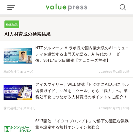
検索結果
AI人材育成の検索結果
NTTソルマーレ AIラボ長で国内最大級のAIコミュニ
ティを運営する山門氏が語る、AI時代のリーダー
像。9月17日大阪開催【フェローズ主催】
株式会社フェローズ
2026年08月03日 00時
アイスマイリー、WEB雑誌「ビジネスAI活用スキル
習得ガイド」～AIを「ツール」から「戦力」へ。業
務効率化につながる人材育成のポイントをご紹介！
株式会社アイスマイリー
2026年06月22日 06時
6/17開催 「イタコプロンプト」で部下の適正な業務
量を設定する無料オンライン勉強会