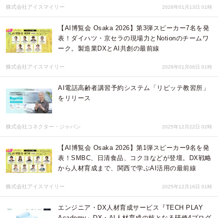
株式会社アイスマイリー
2026年01月13日 01時
【AI博覧会 Osaka 2026】第3弾スピーカー7名を発
表！ダイハツ・京セラの現場力とNotionのチームワ
ーク。製造業DXとAI共創の最前線
株式会社アイスマイリー
2026年01月06日 01時
AI電話高齢者講習予約システム「リピッテ教習所」
をリリース
株式会社コネクター・ジャパン
2025年12月22日 02時
【AI博覧会 Osaka 2026】第1弾スピーカー9名を発
表！SMBC、日清食品、コクヨなどが登壇。DX戦略
から人材育成まで、関西で学ぶAI活用の最前線
株式会社アイスマイリー
2025年12月16日 01時
エンジニア・DX人材育成サービス『TECH PLAY
Academy』DX・AI人材育成の核となる研修4プログ