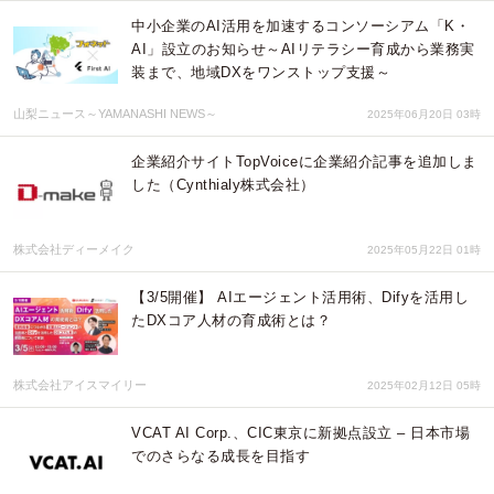
中小企業のAI活用を加速するコンソーシアム「K・
AI」設立のお知らせ～AIリテラシー育成から業務実
装まで、地域DXをワンストップ支援～
山梨ニュース～YAMANASHI NEWS～
2025年06月20日 03時
企業紹介サイトTopVoiceに企業紹介記事を追加しま
した（Cynthialy株式会社）
株式会社ディーメイク
2025年05月22日 01時
【3/5開催】 AIエージェント活用術、Difyを活用し
たDXコア人材の育成術とは？
株式会社アイスマイリー
2025年02月12日 05時
VCAT AI Corp.、CIC東京に新拠点設立 – 日本市場
でのさらなる成長を目指す