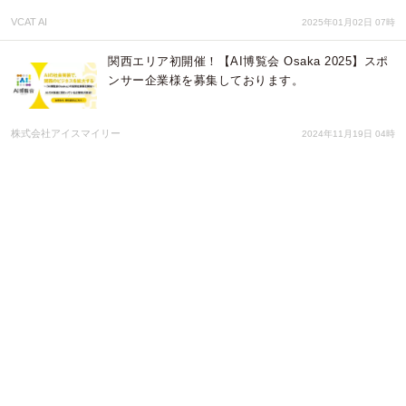
VCAT AI
2025年01月02日 07時
関西エリア初開催！【AI博覧会 Osaka 2025】スポ
ンサー企業様を募集しております。
株式会社アイスマイリー
2024年11月19日 04時
LINEヤフーとキラメックス、山形県の産学官連携コ
ンソーシアム「やまがたAI部」と、県内におけるAI
人材育成に関する協定を締結
株式会社ブリューアス
2024年10月09日 07時
キラメックスとネオス、生成AIの基礎理解から実務
での活用までAI人材育成をワンストップ支援する研
修プログラムを提供開始
株式会社ブリューアス
2024年06月17日 03時
生成AI最前線！「AI博覧会 ’24夏」スポンサー企業