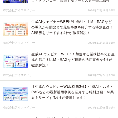
ラ・ドラレコ等、活躍するサービスを一挙ご紹介
株式会社アイスマイリー
2026年02月19日 07時
生成AIウェビナーWEEK!生成AI・LLM・RAGなど
の導入から開発まで最新事例を紹介する特別企画！
AI業界をリードする4社が徹底解説！
株式会社アイスマイリー
2025年11月14日 01時
生成AI ウェビナーWEEK！加速する業務効率化と生
成AI活用！LLM・RAGなど最新の活用事例を4社が
徹底解説！
株式会社アイスマイリー
2025年07月24日 05時
【生成AIウェビナーWEEK!第3弾】生成AI・LLM・
RAGなどの最新活用事例を紹介する特別企画！AI業
界をリードする6社が登壇します！
株式会社アイスマイリー
2024年11月08日 06時