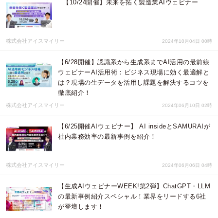
【10/24開催】未来を拓く製造業AIウェビナー
株式会社アイスマイリー
2024年10月04日 00時
【6/28開催】認識系から生成系までAI活用の最前線
ウェビナーAI活用術：ビジネス現場に効く最適解と
は？現場の生データを活用し課題を解決するコツを
徹底紹介！
株式会社アイスマイリー
2024年06月10日 02時
【6/25開催AIウェビナー】 AI insideとSAMURAIが
社内業務効率の最新事例を紹介！
株式会社アイスマイリー
2024年06月06日 04時
【生成AIウェビナーWEEK!第2弾】ChatGPT・LLM
の最新事例紹介スペシャル！業界をリードする6社
が登壇します！