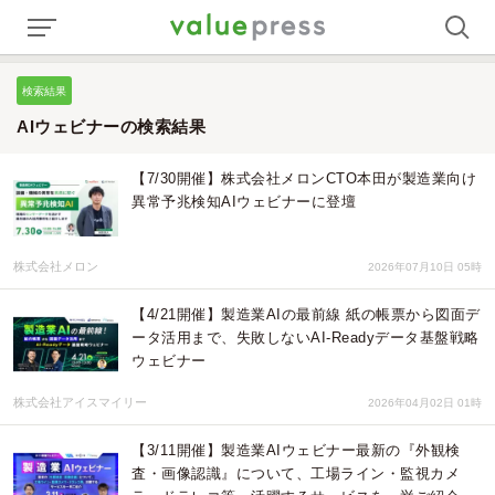
検索結果
AIウェビナーの検索結果
【7/30開催】株式会社メロンCTO本田が製造業向け
異常予兆検知AIウェビナーに登壇
株式会社メロン
2026年07月10日 05時
【4/21開催】製造業AIの最前線 紙の帳票から図面デ
ータ活用まで、失敗しないAI-Readyデータ基盤戦略
ウェビナー
株式会社アイスマイリー
2026年04月02日 01時
【3/11開催】製造業AIウェビナー最新の『外観検
査・画像認識』について、工場ライン・監視カメ