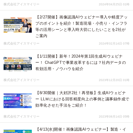
株式会社アイスマイリー
2024年04月25日 01時
【2/27開催】画像認識AIウェビナー導入や精度アッ
プのポイントを紹介！製造現場・小売り・インフラ
等の活用シーンと導入時大切にしたいことを2社が
ご案内
株式会社アイスマイリー
2024年02月14日 07時
【1/11開催】新年！2024年第1回生成AIウェビナ
ー！ ChatGPTで事業改革するには？社内データの
有効活用・ノウハウを紹介
株式会社アイスマイリー
2023年12月20日 01時
【8/30開催｜大好評2社！再登板】生成AIウェビナ
ー LLＭにおける回答精度向上の事例と議事録作成で
効率化させた手法をご紹介！
株式会社アイスマイリー
2023年08月14日 05時
【4/13(水)開催！画像認識AIウェビナー】製造・イ