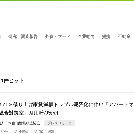
集
研究・調査報告
外食・フード
企業動向
提携
不動産
11件ヒット
ス21＞借り上げ家賃減額トラブル泥沼化に伴い「アパート
R総合対策室」活用呼びかけ
法人日本住宅性能検査協会
プレスリリース
 05時
不動産
告知・募集