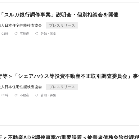
R「スルガ銀行調停事案」説明会・個別相談会を開催
法人日本住宅性能検査協会
プレスリリース
 04時
不動産
告知・募集
行等＞「シェアハウス等投資不動産不正取引調査委員会」事
法人日本住宅性能検査協会
プレスリリース
 05時
不動産
告知・募集
行＞不動産ADR調停事案の重要課題＜被害者債務免除益課