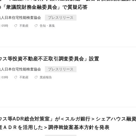
日の「衆議院財務金融委員会」で質疑応答
法人日本住宅性能検査協会
プレスリリース
 05時
不動産
告知・募集
ウス等投資不動産不正取引調査委員会」設置
法人日本住宅性能検査協会
プレスリリース
 03時
不動産
業績報告
ウス等ADR総合対策室」が＜スルガ銀行＞シェアハウス融
産ＡＤＲを活用した＞調停斡旋案基本方針を発表