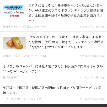
コロナに負けるな！熱海市チャレンジ応援センター
が、ANA運営のクラウドファンディングと提携を開
始、全国展開を目指す熱海や伊豆の企業を強力サポ
ート
熱海市チャレンジ応援センター(A-biz)
2020年04月27日 02時
”伊東みやげはこれに決定！” 移住２家族による新
たな挑戦！伊豆 伊東に焼きたてフィナンシェ専門店
「なないろおやつ」がオープンします！
熱海市チャレンジ応援センター(A-biz)
2020年03月18日 06時
オリジナルジャンパーに特化！製作プリント販売の専門サイト≪ブル
ゾンのB-1 ≫がオープン！
株式会社S-1
2012年12月04日 05時
英語版・中国語版・韓国語版のiPhone/iPadアプリ開発サービスを開
始します。
アプリ開発.biz（株式会社タスク）
2012年05月25日 02時