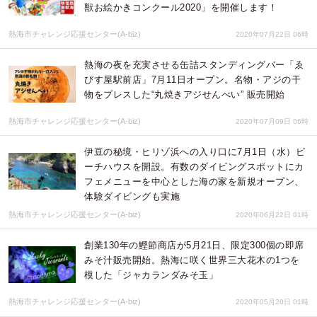
獣お絵かきコンクール2020」を開催します！
熱海市チャレンジ応援センター(A-biz)
2020年07月22日 06時
熱海の夜を充実させる缶詰スタンディングバー「ゑ
びす屋駅前店」7月11日オープン。名物・アジの干
物をプレスした“丸焼きアジせんべい” 販売開始
熱海市チャレンジ応援センター(A-biz)
2020年07月09日 06時
伊豆の秘境・ヒリゾ浜への入り口に7月1日（水）ビ
ーチハウスを開設。有数のダイビングスポットにカ
フェメニューを中心とした海の家を新規オープン、
体験ダイビングも実施
熱海市チャレンジ応援センター(A-biz)
2020年06月22日 01時
創業130年の鰹節商店が5月21日、限定300個の即席
みそ汁販売開始。熱海に咲く世界三大花木の1つを
模した「ジャカランダみそ玉」
熱海市チャレンジ応援センター(A-biz)
2020年05月20日 01時