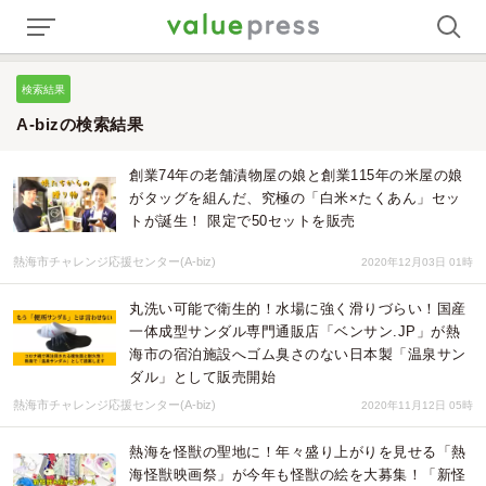
検索結果
A-bizの検索結果
創業74年の老舗漬物屋の娘と創業115年の米屋の娘
がタッグを組んだ、究極の「白米×たくあん」セッ
トが誕生！ 限定で50セットを販売
熱海市チャレンジ応援センター(A-biz)
2020年12月03日 01時
丸洗い可能で衛生的！水場に強く滑りづらい！国産
一体成型サンダル専門通販店「ベンサン.JP」が熱
海市の宿泊施設へゴム臭さのない日本製「温泉サン
ダル」として販売開始
熱海市チャレンジ応援センター(A-biz)
2020年11月12日 05時
熱海を怪獣の聖地に！年々盛り上がりを見せる「熱
海怪獣映画祭」が今年も怪獣の絵を大募集！「新怪