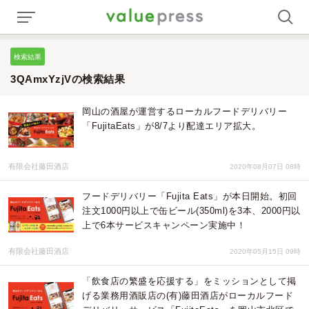
検索結果
3QAmxYzjVの検索結果
岡山の酒屋が運営するローカルフードデリバリー
「FujitaEats」が8/7より配達エリア拡大。
有限会社藤田酒店
2020年08月07日 08時
フードデリバリー「Fujita Eats」が本日開始。初回
注文1000円以上で缶ビール(350ml)を3本、2000円以
上で6本サービスキャンペーン実施中！
有限会社藤田酒店
2020年05月15日 09時
「飲食店の繁盛を応援する」をミッションとして掲
げる業務用酒販店の(有)藤田酒店がローカルフード