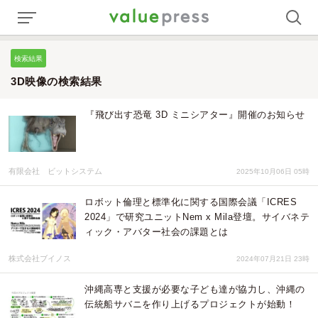
検索結果
3D映像の検索結果
『飛び出す恐竜 3D ミニシアター』開催のお知らせ
有限会社 ビットシステム
2025年10月06日 05時
ロボット倫理と標準化に関する国際会議「ICRES
2024」で研究ユニットNem x Mila登壇。サイバネテ
ィック・アバター社会の課題とは
株式会社ブイノス
2024年07月21日 23時
沖縄高専と支援が必要な子ども達が協力し、沖縄の
伝統船サバニを作り上げるプロジェクトが始動！