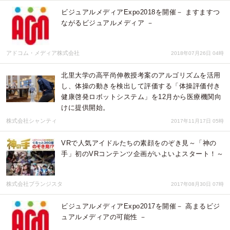
ビジュアルメディアExpo2018を開催－ ますますつ
ながるビジュアルメディア －
アドコム・メディア株式会社
2018年07月26日 04時
北里大学の高平尚伸教授考案のアルゴリズムを活用
し、体操の動きを検出して評価する「体操評価付き
健康啓発ロボットシステム」を12月から医療機関向
けに提供開始。
株式会社シャンティ
2017年11月17日 05時
VRで人気アイドルたちの素顔をのぞき見～「神の
手」初のVRコンテンツ企画がいよいよスタート！～
株式会社ブランジスタ
2017年08月30日 07時
ビジュアルメディアExpo2017を開催－ 高まるビジ
ュアルメディアの可能性 －