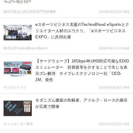
独立行政法人国立高等専門学校機構
2023年09月15日 05時
eスポーツビジネス支援のTechnoBlood eSportsとク
リエイター人材のユウクリ、「eスポーツビジネス
EXPO」に共同出展
株式会社TechnoBlood eSports
2022年06月21日 23時
【サードウェーブ】18Gbps4KUHD対応可能なEDID
エミュレーター 切替器等を介することで生じる表
示ズレ解消 サイプレステクノロジー社「CED-
2M」発売
デジタルドック
2022年03月24日 05時
モダニズム建築の先駆者、アドルフ・ロースの展示
が広尾で開催
チェコセンター東京
2021年12月10日 01時