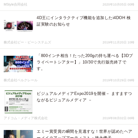
MStyle合同会社
2020年10月05日 00時
4D王にインタラクティブ機能を追加したi4DOH 検
証実験のお知らせ
株式会社ピー・ビーシステムズ
2019年11月20日 10時
「800インチ相当！たった200gの持ち運べる【3Dプ
ライベートシアター】」10/30で先行販売終了で
す。
株式会社ベルクレール
2019年10月29日 09時
ビジュアルメディアExpo2019を開催－ ますますつ
ながるビジュアルメディア －
アドコム・メディア株式会社
2019年08月02日 06時
エミー賞受賞の瞬間を見逃すな！世界が認めたヘア
ーメイクアップアーティスト・徳永優子