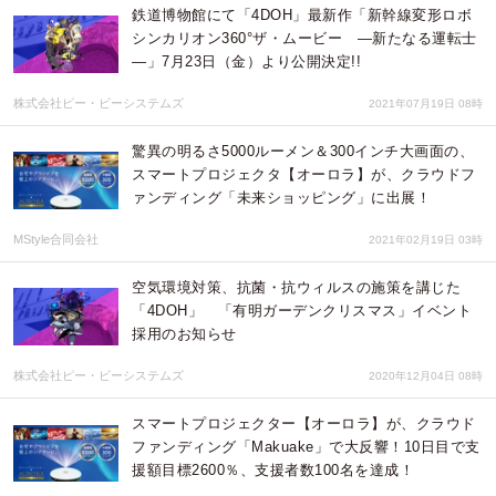
鉄道博物館にて「4DOH」最新作「新幹線変形ロボ
シンカリオン360°ザ・ムービー ―新たなる運転士
―」7月23日（金）より公開決定!!
株式会社ピー・ビーシステムズ
2021年07月19日 08時
驚異の明るさ5000ルーメン＆300インチ大画面の、
スマートプロジェクタ【オーロラ】が、クラウドフ
ァンディング「未来ショッピング」に出展！
MStyle合同会社
2021年02月19日 03時
空気環境対策、抗菌・抗ウィルスの施策を講じた
「4DOH」 「有明ガーデンクリスマス」イベント
採用のお知らせ
株式会社ピー・ビーシステムズ
2020年12月04日 08時
スマートプロジェクター【オーロラ】が、クラウド
ファンディング「Makuake」で大反響！10日目で支
援額目標2600％、支援者数100名を達成！