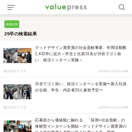
検索結果
29卒の検索結果
グッドデザイン賞受賞の社会貢献事業、年間活動数
1,432件に拡大～学生と社員31名が渋谷でゴミ拾
い、就活インターン実施～
株式会社ナスタ
2026年03月31日 08時
渋谷でゴミ拾い、就活インターンを実施〜新入社員
が企画、学生・内定者20人参加予定〜
株式会社ナスタ
2026年02月19日 08時
応募前から価値観に触れる、「採用×社会貢献」の
体験型インターンを開始～グッドデザイン賞受賞の