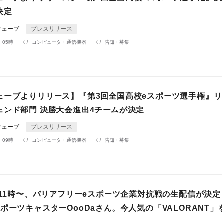
決定
ウェーブ
プレスリリース
 05時
コンピュータ・通信機器
告知・募集
ェーブよりリリース】『第3回全国高校eスポーツ選手権』
ェンド部門 決勝大会進出4チームが決定
ウェーブ
プレスリリース
 09時
コンピュータ・通信機器
告知・募集
M11時〜、バリアフリーeスポーツ企業対抗戦の生配信が決
ポーツキャスターOooDaさん。今人気の「VALORANT」