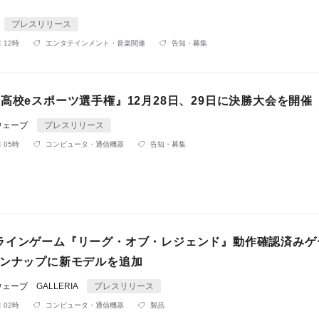
プレスリリース
 12時
エンタテインメント・音楽関連
告知・募集
高校eスポーツ選手権』12月28日、29日に決勝大会を開催
ウェーブ
プレスリリース
 05時
コンピュータ・通信機器
告知・募集
ラインゲーム『リーグ・オブ・レジェンド』動作確認済みゲ
インナップに新モデルを追加
ーブ GALLERIA
プレスリリース
 02時
コンピュータ・通信機器
製品