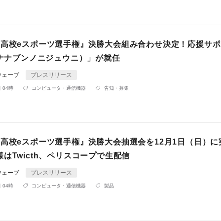
国高校eスポーツ選手権』決勝大会組み合わせ決定！応援サ
（ナナブンノニジュウニ）」が就任
ウェーブ
プレスリリース
 04時
コンピュータ・通信機器
告知・募集
国高校eスポーツ選手権』決勝大会抽選会を12月1日（日）に
はTwicth、ペリスコープで生配信
ウェーブ
プレスリリース
 04時
コンピュータ・通信機器
製品