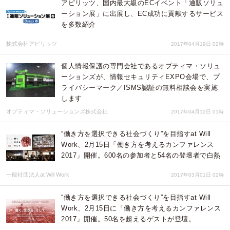
アピリッツ、国内最大級のECイベント「通販ソリュ
ーション展」に出展し、EC成功に貢献するサービス
を多数紹介
株式会社アピリッツ
2017年04月19日 02時
個人情報保護の専門会社であるオプティマ・ソリュ
ーションズが、情報セキュリティEXPO会場で、プ
ライバシーマーク／ISMS認証の無料相談会を実施
します
オプティマ・ソリューションズ株式会社
2017年04月12日 01時
“働き方を選択できる社会づくり”を目指すat Will
Work、2月15日「働き方を考えるカンファレンス
2017」開催。600名の参加者と54名の登壇者で白熱
一般社団法人at Will Work
2017年03月01日 02時
“働き方を選択できる社会づくり”を目指すat Will
Work、2月15日に「働き方を考えるカンファレンス
2017」開催。50名を超えるゲストが登壇。