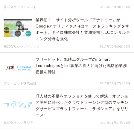
株式会社スタディスト
2017年05月10日 01時
業界初！ サイト分析ツール『アナトミー』が
Googleアナリティクス eコマーストラッキングをサ
ポート。キイロ株式会社と業務提携しECコンサルテ
ィング分野を強化
株式会社シンメトリック
2017年05月09日 05時
フリービット、旭鉄工グループのi Smart
TechnologiesとIoT事業の拡大に向けた戦略的業務
提携を締結
フリービット株式会社
2017年04月27日 04時
IT人材の不足をオフショアを使って解決！オフショ
ア開発に特化したクラウドソーシング型のマッチン
グサービスプラットフォーム『ラボショア』をリリ
ース
株式会社スプラシア
2017年04月27日 01時