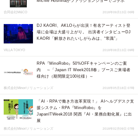
Michie Hoshinaがファッションショーでコラボ
合同会社M&CO
2018年09月13日 06時
DJ KAORI、AKLOらが出演！有名アーティスト登
場に会場は大盛り上がり。 出演者インタビューDJ
KAORI「解放されたいしがらみは、“常識”」
VILLA TOKYO
2018年08月13日 09時
RPA『MinoRobo』50%OFFキャンペーンのご案
内 ～「Japan IT Week2018春」ブースご来場者
様向け（期間限定100社様）～
株式会社Minoriソリューションズ
2018年05月18日 07時
「AI・RPAで働き方改革実現！」 AIヘルプデスク支
援システム・RPA『MinoRobo』を
JapanITWeek2018 関西『AI・業務自動化展』に出
展
株式会社Minoriソリューションズ
2018年02月09日 07時