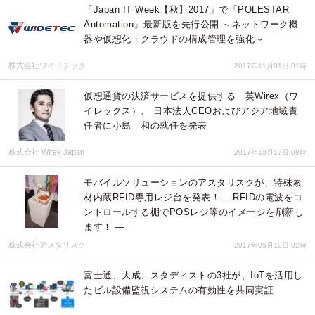
「Japan IT Week【秋】2017」で「POLESTAR
Automation」最新版を先行公開 ～ネットワーク機
器や仮想化・クラウドの構成管理を強化～
株式会社ワイドテック
2017年11月01日 01時
仮想通貨の決済サービスを提供する 英Wirex（ワ
イレックス）、 日本法人CEOおよびアジア地域責
任者に小島 和の就任を発表
株式会社 Wirex Japan
2017年10月17日 08時
モバイルソリューションのアスタリスクが、特殊素
材内蔵RFID専用レジ台を発表！― RFIDの電波をコ
ントロールする棚でPOSレジ等のイメージを刷新し
ます！ ―
株式会社アスタリスク
2017年05月10日 02時
富士通、大成、スタディストの3社が、IoTを活用し
たビル設備監視システムの有効性を共同実証