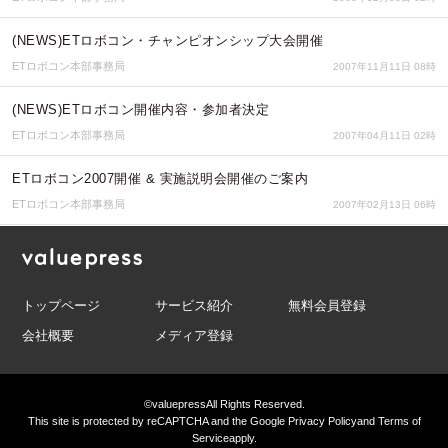
(NEWS)ETロボコン・チャンピオンシップ大会開催
ETロボコン本部事務局
2007年11月11日 08時
(NEWS)ETロボコン開催内容・参加者決定
ETロボコン本部事務局
2007年04月11日 02時
ETロボコン2007開催 & 実施説明会開催のご案内
ETロボコン本部事務局
2007年02月13日 06時
トップページ
サービス紹介
無料会員登録
会社概要
メディア登録
©valuepress
All Rights Reserved.
This site is protected by reCAPTCHA and the Google
Privacy Policy
and
Terms of
Service
apply.