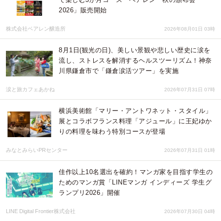
2026」販売開始
株式会社ベアレン醸造所
2026年08月01日 03時
8月1日(観光の日)、美しい景観や悲しい歴史に涙を
流し、ストレスを解消するヘルスツーリズム！神奈
川県鎌倉市で「鎌倉涙活ツアー」を実施
涙と旅カフェあかね
2026年07月31日 07時
横浜美術館「マリー・アントワネット・スタイル」
展とコラボフランス料理「アジュール」に王妃ゆか
りの料理を味わう特別コースが登場
みなとみらいPRセンター
2026年07月31日 01時
佳作以上10名選出を確約！マンガ家を目指す学生の
ためのマンガ賞「LINEマンガ インディーズ 学生グ
ランプリ2026」開催
LINE Digital Frontier株式会社
2026年07月30日 04時