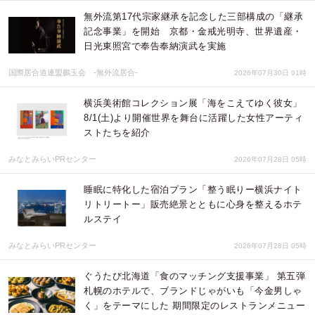
無外流第17代宗家継承を記念した三部構成の「継承
記念事業」を開始 京都・金戒光明寺、世界遺産・
日光東照宮で奉告奉納演武を実施
国際居合道連盟鵬玉会 -無外流居合-
2026年07月30日 01時
横浜美術館コレクション展「海をこえてゆく彼女」
8/1(土)より開催世界を舞台に活躍した女性アーティ
ストたちを紹介
みなとみらいPRセンター
2026年07月28日 05時
睡眠に特化した宿泊プラン「整う眠りー横浜ナイト
リトリートー」販売絶景とともに心身を整えるホテ
ルステイ
みなとみらいPRセンター
2026年07月28日 05時
ぐうたび北海道「食のマッチング支援事業」 第五弾
札幌のホテルで、ブランドじゃがいも「今金男しゃ
く」をテーマにした 期間限定のレストランメニュー