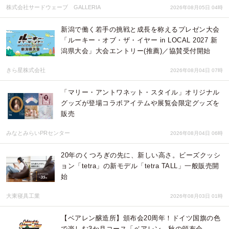
株式会社サードウェーブ GALLERIA
2026年08月05日 04時
新潟で働く若手の挑戦と成長を称えるプレゼン大会
「ルーキー・オブ・ザ・イヤー in LOCAL 2027 新
潟県大会」大会エントリー(推薦)／協賛受付開始
きら星株式会社
2026年08月04日 07時
「マリー・アントワネット・スタイル」オリジナル
グッズが登場コラボアイテムや展覧会限定グッズを
販売
みなとみらいPRセンター
2026年08月04日 06時
20年のくつろぎの先に、新しい高さ。ビーズクッシ
ョン「tetra」の新モデル「tetra TALL」一般販売開
始
大東寝具工業
2026年08月03日 01時
【ベアレン醸造所】頒布会20周年！ドイツ国旗の色
で楽しむ3か月コース「ベアレン 秋の頒布会