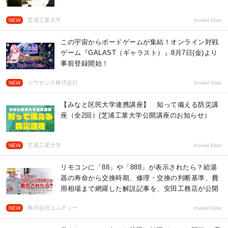
芝浦工業大学
NEW
Invalid Date
この宇宙からボードゲームが集結！オンライン対戦
ゲーム『GALAST（ギャラスト）』8月7日(金)より
事前登録開始！
イヴセンス株式会社
NEW
Invalid Date
【みなと区民大学連携講座】 知って備える防災講
座（全2回）(芝浦工業大学公開講座のお知らせ）
芝浦工業大学
NEW
Invalid Date
リモコンに「88」や「888」が表示されたら？給湯
器の寿命から交換時期、修理・交換の判断基準、費
用相場まで網羅した解説記事を、安田工務店が公開
株式会社エムディー
NEW
Invalid Date