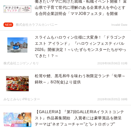
働きたいママに向けた就職・転職イベント開催！ 富
山県で子育て世代に理解のある企業求人を中心とす
る合同企業説明会「ママJOBフェスタ」を開催
株式会社カラフルカンパニー
NEW
Invalid Date
スライムもハロウィン仕様に大変身！「ドラゴンク
エスト アイランド」 『ハロウィンフェスティバル
2026』開催決定！～いたずらモンスターたちがやっ
てきた！？～
株式会社ニジゲンノモリ
2026年08月06日 01時
松茸や鱧、黒毛和牛を味わう秋限定ランチ「旬華～
錦秋～」8/28(金)より提供
みなとみらいPRセンター
2026年08月05日 08時
【GALLERIA】『第7回GALLERIAイラストコンテ
スト』作品募集開始 入賞者には豪華賞品を贈呈
テーマは“ネオフューチャー”と“レトロポップ”