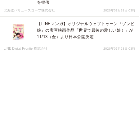
を提供
北海道バリュースコープ株式会社
2026年07月28日 03時
【LINEマンガ】オリジナルウェブトゥーン『ゾンビ
娘』の実写映画作品「世界で最後の愛しい娘！」が
11/13（金）より日本公開決定
LINE Digital Frontier株式会社
2026年07月28日 03時
ピースマインド、国際標準指標「WOS(*1)」を活用
したEAP効果測定・第3弾を公開～継続調査でも効
果を確認、「仕事への取組み」で確実な向上～
ピースマインド株式会社
2026年07月28日 01時
心を込めて思い出のお人形に最後のありがとうを。
第86回人形供養祭が2026年9月29日に平塚で開催、
雛人形・五月人形・ぬいぐるみ・ガラスケース入り
など広く対応
有限会社 ビットシステム
2026年07月27日 01時