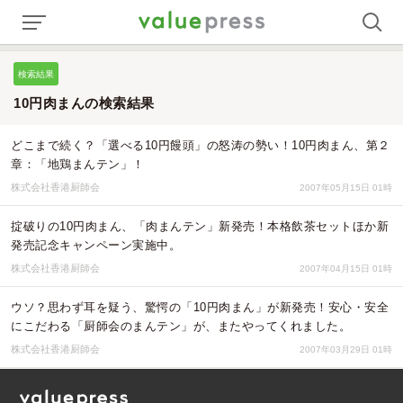
検索結果
10円肉まんの検索結果
どこまで続く？「選べる10円饅頭」の怒涛の勢い！10円肉まん、第２
章：「地鶏まんテン」！
株式会社香港厨師会
2007年05月15日 01時
掟破りの10円肉まん、「肉まんテン」新発売！本格飲茶セットほか新
発売記念キャンペーン実施中。
株式会社香港厨師会
2007年04月15日 01時
ウソ？思わず耳を疑う、驚愕の「10円肉まん」が新発売！安心・安全
にこだわる「厨師会のまんテン」が、またやってくれました。
株式会社香港厨師会
2007年03月29日 01時