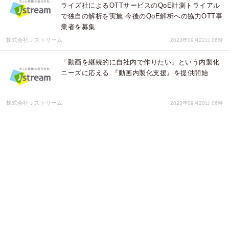
ライズ社によるOTTサービスのQoE計測トライアル
で独自の解析を実施 今後のQoE解析への協力OTT事
業者を募集
株式会社Ｊストリーム
2023年09月22日 06時
「動画を継続的に自社内で作りたい」という内製化
ニーズに応える 『動画内製化支援』を提供開始
株式会社Ｊストリーム
2023年09月20日 06時
株式会社ビッグエムズワイが医療系Web講演会の出
張サービス「どこでもバーチャルプロダクション」
の提供を開始
株式会社Ｊストリーム
2023年08月24日 06時
学会・イベントのオンライン配信をワンストップで
実現する『Webinar Stream for 学会 Basic』を新た
に提供開始
株式会社Ｊストリーム
2023年08月18日 06時