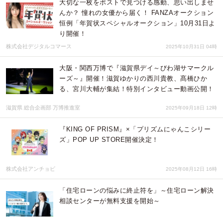
大切な一枚をポストで見つける感動、思い出しませ
んか？ 憧れの女優から届く！ FANZAオークション
恒例「年賀状スペシャルオークション」10月31日よ
り開催！
株式会社デジタルコマース
2025年10月31日 04時
大阪・関西万博で『滋賀県デイ～びわ湖サマークル
ーズ～』開催！滋賀ゆかりの西川貴教、髙橋ひか
る、宮川大輔が集結！特別インタビュー動画公開！
滋賀県 総合企画部 万博推進室
2025年09月18日 12時
『KING OF PRISM』×「プリズムにゃんこシリー
ズ」POP UP STORE開催決定！
株式会社アンチョビ
2025年08月12日 16時
「住宅ローンの悩みに終止符を」～住宅ローン解決
相談センターが無料支援を開始～