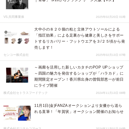
VS.共同事業体
2025年02月20日 01時
大中小の８２０個の粒と立体アウトソールによる
「指圧効果」による足裏から健康と美しさをサポー
トするリカバリー・フットウエアを３/２５頃から発
売します！
センコー株式会社
2025年02月13日 07時
～画廊を活用した新しいカタチのPOP UPショップ
～四国の魅力を発信するショップが「ハラカド」に
期間限定オープン！香川県出身の曽我部恵一が前日
にライブ開催
株式会社セトラスフードテック
2024年11月13日 08時
11月1日(金)FANZAオークションより女優から送ら
れる直筆！「年賀状」オークション開催のお知らせ
株式会社デジタルコマース
2024年11月01日 04時