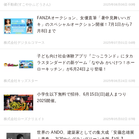
健不動産(すこやかふどうさん)
2025年08月06日 00時
FANZAオークション、女優直筆「暑中見舞いハガ
キ」のスペシャルオークション開催！7月1日から7
月8日まで
株式会社デジタルコマース
2025年07月01日 04時
子ども向け社会体験アプリ『ごっこランド』にタカ
ラスタンダードの新ゲーム「なやみ かいけつ！ホー
ローキッチン」が6月24日より登場！
株式会社キッズスター
2025年06月24日 02時
小学生以下無料で招待、6月15日(日)超人まつり
2025開催。
株式会社ローズクリエイト
2025年05月02日 07時
世界の ANDO、建築家としての集大成「安藤忠雄展
｜青春」 3/20からグラングリーン大阪【VS.】