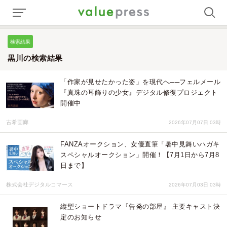
検索結果
黒川の検索結果
「作家が見せたかった姿」を現代へ──フェルメール
『真珠の耳飾りの少女』デジタル修復プロジェクト
開催中
古希画廊
2026年07月07日 03時
FANZAオークション、女優直筆「暑中見舞いハガキ
スペシャルオークション」開催！【7月1日から7月8
日まで】
株式会社デジタルコマース
2026年07月03日 03時
縦型ショートドラマ『告発の部屋』 主要キャスト決
定のお知らせ