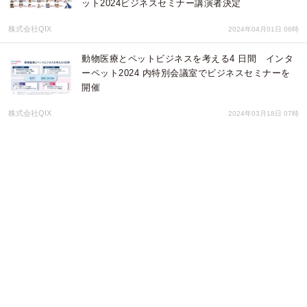
ット2024ビジネスセミナー講演者決定
株式会社QIX
2024年04月01日 06時
動物医療とペットビジネスを考える4 日間 インタ
ーペット2024 内特別会議室でビジネスセミナーを
開催
株式会社QIX
2024年03月18日 07時
劇団25､6時間（にじゅうごろくじかん）が、池袋演
劇祭2023において「豊島新聞社賞」を受賞！上演作
品は家族愛がテーマの「想い光芒、想われ曙光」
劇団25､6時間
2023年11月10日 03時
FANZAオークションより女優から送られる直筆！
「年賀状」オークション開催のお知らせ
株式会社デジタルコマース
2023年11月08日 04時