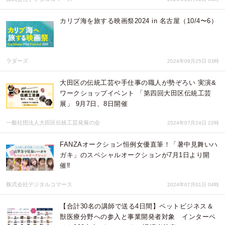
カリブ海を旅する映画祭2024 in 名古屋（10/4〜6）
ラダーズ
2024年09月25日 03時
大田区の伝統工芸や手仕事の職人が勢ぞろい 実演&
ワークショップイベント 「第四回大田区伝統工芸
展」 9月7日、8日開催
一般社団法人大田区伝統工芸発展の会
2024年07月24日 22時
FANZAオークション恒例女優直筆！「暑中見舞いハ
ガキ」のスペシャルオークションが7月1日より開
催‼️
株式会社デジタルコマース
2024年07月01日 04時
【合計30名の講師で送る4日間】ペットビジネス＆
獣医療分野への参入と事業開発者対象 インターペ