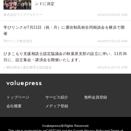
ンドに決定
株式会社ワイズアカデミー
2014年10月02日 01時
学びリンクが7月21日（祝・月）に通信制高校合同相談会を横浜で開
催
学びリンク株式会社
2014年07月11日 02時
ひきこもり支援相談士認定協議会の秋葉原支部の設立に伴い、11月26
日に、設立集会・講演会を開催いたします。
一般社団法人遺品整理士認定協会
2011年11月17日 07時
トップページ
サービス紹介
無料会員登録
会社概要
メディア登録
©valuepress
All Rights Reserved.
This site is protected by reCAPTCHA and the Google
Privacy Policy
and
Terms of