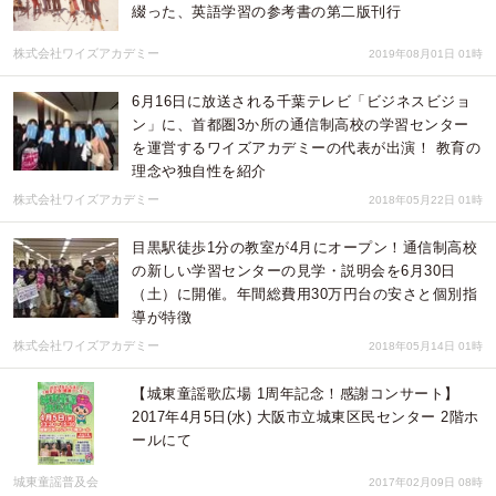
綴った、英語学習の参考書の第二版刊行
株式会社ワイズアカデミー
2019年08月01日 01時
6月16日に放送される千葉テレビ「ビジネスビジョ
ン」に、首都圏3か所の通信制高校の学習センター
を運営するワイズアカデミーの代表が出演！ 教育の
理念や独自性を紹介
株式会社ワイズアカデミー
2018年05月22日 01時
目黒駅徒歩1分の教室が4月にオープン！通信制高校
の新しい学習センターの見学・説明会を6月30日
（土）に開催。年間総費用30万円台の安さと個別指
導が特徴
株式会社ワイズアカデミー
2018年05月14日 01時
【城東童謡歌広場 1周年記念！感謝コンサート】
2017年4月5日(水) 大阪市立城東区民センター 2階ホ
ールにて
城東童謡普及会
2017年02月09日 08時