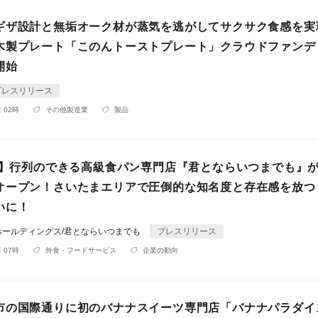
ギザ設計と無垢オーク材が蒸気を逃がしてサクサク食感を実
木製プレート「このんトーストプレート」クラウドファンデ
開始
プレスリリース
 02時
その他製造業
製品
0日】行列のできる高級食パン専門店『君とならいつまでも』
オープン！さいたまエリアで圧倒的な知名度と存在感を放つ
いに！
ホールディングス/君とならいつまでも
プレスリリース
 07時
外食・フードサービス
企業の動向
市の国際通りに初のバナナスイーツ専門店「バナナパラダイ