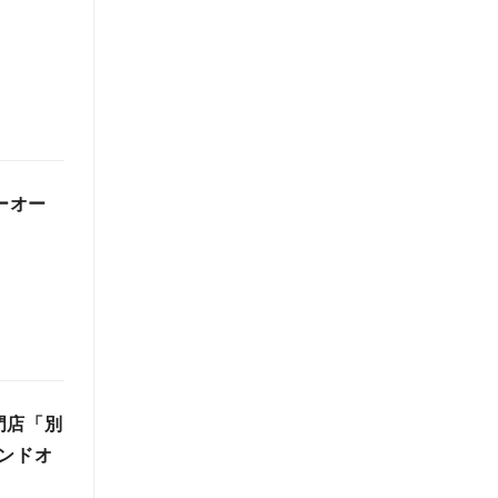
ーオー
門店「別
ンドオ