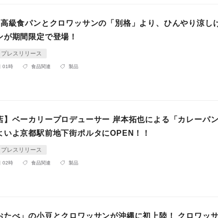
】高級食パンとクロワッサンの「別格」より、ひんやり涼し
ンが期間限定で登場！
プレスリリース
 01時
食品関連
製品
店】ベーカリープロデューサー 岸本拓也による「カレーパ
よいよ京都駅前地下街ポルタにOPEN！！
プレスリリース
 02時
食品関連
製品
おたべ」の小豆とクロワッサンが沖縄に初上陸！ クロワッ