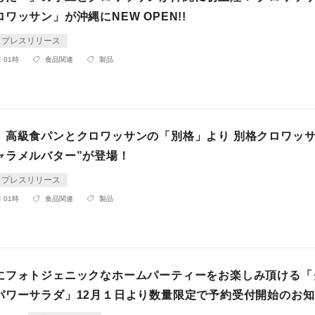
ワッサン」が沖縄にNEW OPEN!!
プレスリリース
 01時
食品関連
製品
】高級食パンとクロワッサンの「別格」より 別格クロワッサ
ャラメルバター”が登場！
プレスリリース
 01時
食品関連
製品
にフォトジェニックなホームパーティーをお楽しみ頂ける「
パワーサラダ」12月１日より数量限定で予約受付開始のお