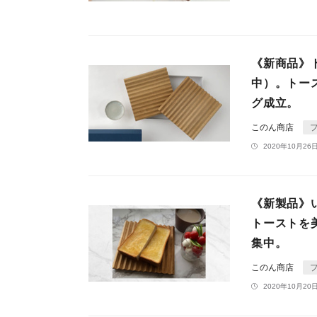
《新商品》
中）。トー
グ成立。
このん商店
2020年10月26日
《新製品》
トーストを
集中。
このん商店
2020年10月20日