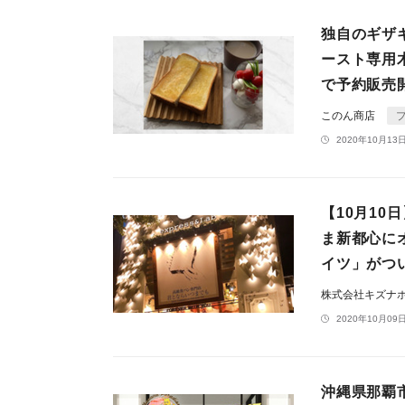
独自のギザ
ースト専用
で予約販売
このん商店
2020年10月13日
【10月1
ま新都心に
イツ」がつ
株式会社キズナ
2020年10月09日
沖縄県那覇