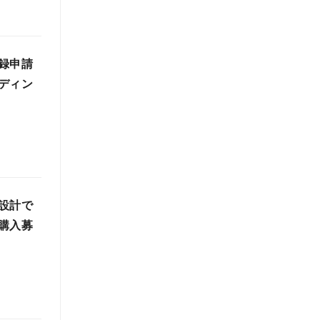
録申請
ディン
設計で
購入募