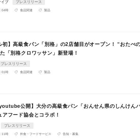
ァイブ
プレスリリース
 04時
食品関連
製品
ル初】高級食パン「別格」の2店舗目がオープン！ “おたべ
した「別格クロワッサン」新登場！
プレスリリース
 01時
食品関連
製品
日youtube公開】大分の高級食パン「おんせん県のしんけん
ュアフード協会とコラボ！
プレスリリース
 11時
外食・フードサービス
告知・募集