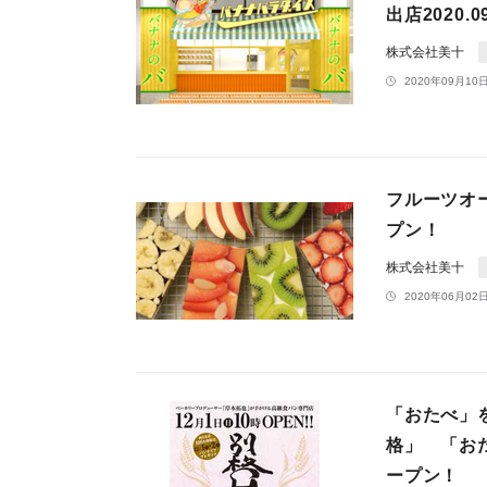
出店2020.0
株式会社美十
2020年09月10日
フルーツオー
プン！
株式会社美十
2020年06月02日
「おたべ」
格」 「お
ープン！