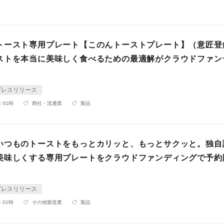
トースト専用プレート【このんトーストプレート】（意匠登
ストを本当に美味しく食べるための最適解がクラウドファン
プレスリリース
 01時
商社・流通業
製品
いつものトーストをもっとカリッと、もっとサクッと。独自
美味しくする専用プレートをクラウドファンディングで予約
プレスリリース
 01時
その他製造業
製品