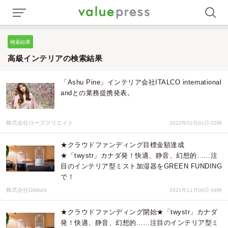
検索結果
高級インテリアの検索結果
「Ashu Pine」インテリア会社ITALCO international
andとの業務提携発表。
株式会社ローズクリエイト
2022年02月01日 02時
★クラウドファンディング目標金額達成
★「twystr」カナダ発！快適、静音、幻想的……注
目のインテリア型ミスト加湿器をGREEN FUNDING
で！
株式会社Gloture
2021年11月08日 04時
★クラウドファンディング開始★「twystr」カナダ
発！快適、静音、幻想的……注目のインテリア型ミ