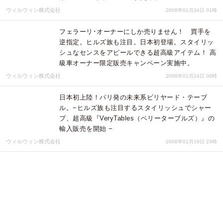
ウィルウィン株式会社
2006年01月24日 01時
フェラーリ･オーナーにしか売りません！ 買手を
逆指定。ヒルズ族も注目。日本初登場。スタイリッ
シュなセンスをアピールできる超高級アイテム！ 高
級車オーナー限定販売キャンペーン実施中。
ウィルウィン株式会社
2006年01月24日 00時
日本初上陸！パリ発の未来系ビリヤード・テーブ
ル。−ヒルズ族も注目するスタイリッシュでシャー
プ、超高級『VeryTables（ベリーターブルズ）』の
輸入販売を開始 −
ウィルウィン株式会社
2006年01月19日 23時
プレスリリース配信会社が不配信事故！
『ValuePress!』運営の有限会社グローバル・フレ
ックス・プランニングが全面謝罪
ウィルウィン株式会社
2006年01月19日 01時