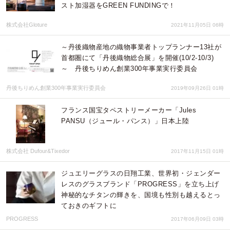
スト加湿器をGREEN FUNDINGで！
株式会社Gloture
2021年11月05日 06時
～丹後織物産地の織物事業者トップランナー13社が
首都圏にて「丹後織物総合展」を開催(10/2-10/3)
～ 丹後ちりめん創業300年事業実行委員会
丹後ちりめん創業300年事業実行委員会
2019年09月26日 01時
フランス国宝タペストリーメーカー「Jules
PANSU（ジュール・パンス）」日本上陸
株式会社 Dufour&Tixedor
2017年11月15日 01時
ジュエリーグラスの日翔工業、世界初・ジェンダー
レスのグラスブランド「PROGRESS」を立ち上げ
神秘的なチタンの輝きを、国境も性別も越えるとっ
ておきのギフトに
PROGRESS
2017年06月09日 03時