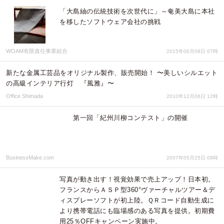
「大島紬の伝統技術を次世代に」～奄美大島に本社
を移したソフトウェア会社の挑戦
WOAM有限責任事業組合
2015年06月08日 07時
新たな金属工芸品をオリジナル製作、販売開始！ 〜美しいシルエット
の高級インテリア行灯 『風雅』〜
Office Shimada
2010年12月06日 12時
第一回「紀州川柳コンテスト」の開催
BusinessMake.com
2007年05月25日 08時
写真が動き出す！視覚効果で売上アップ！日本初。
フランスからＡＳＰ型360°ヴァーチャルツアー＆デ
ィスプレーソフトが初上陸。ＱＲコード自動生成に
より携帯電話にも臨場感のある写真を提供。初期費
用25％OFFキャンペーン実施中。