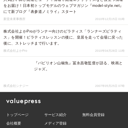
をお届け！日本初トップモデルのウェブマガジン『model-style.net』
にて新ブログ『表参道ノミライ』スタート
新堂未來事務所
2010年12月15日 01時
株式会社よかProがランナー向けのピラティス「ランナーズピラティ
ス」を開催！ピラティスレッスンの後に、皇居を走って会場に戻った
後に、ストレッチまで行います。
株式会社よかPro
2010年04月28日 11時
『パビリオン山椒魚』冨永昌敬監督が語る、映画と
ジャズ。
株式会社シナジー
2007年05月25日 07時
トップページ
サービス紹介
無料会員登録
会社概要
メディア登録