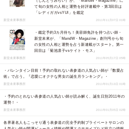
（しんどうみらい）が、「MandW・Magazine」に
て旬の女性の人相と運勢を好評連載中・第3回目は
「レディガガvsYUI」を鑑定
新堂未來事務所
2011年11月07日 01時
・鑑定予約3カ月待ち！美容師免許を持つ占い師・
新堂未來が、「MandW・Magazine」創刊号から旬
の女性の人相と運勢を占う新連載がスタート。第一
回目は「菊池凛子vsケイト・モス」
新堂未來事務所
2011年05月17日 05時
・バレンタイン目前！予約の取れない表参道の人気占い師が『数愛占
術』で占う。『恋愛にオクテな男女の誕生月ランキング』・
新堂未來事務所
2011年01月13日 01時
・予約のとれない表参道の人気占い師が読み解く、誕生日別2011年の
運勢！・
新堂未來事務所
2011年01月05日 02時
各界著名人もこっそり通う表参道の完全予約制プライベートサロンの
人気占い師が開運ビューティ情報や開運エクササイズなど役立つ情報