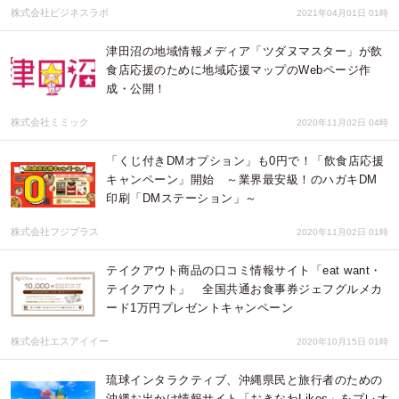
株式会社ビジネスラボ
2021年04月01日 01時
津田沼の地域情報メディア「ツダヌマスター」が飲
食店応援のために地域応援マップのWebページ作
成・公開！
株式会社ミミック
2020年11月02日 04時
「くじ付きDMオプション」も0円で！「飲食店応援
キャンペーン」開始 ～業界最安級！のハガキDM
印刷「DMステーション」～
株式会社フジプラス
2020年11月02日 01時
テイクアウト商品の口コミ情報サイト「eat want・
テイクアウト」 全国共通お食事券ジェフグルメカ
ード1万円プレゼントキャンペーン
株式会社エスアイイー
2020年10月15日 01時
琉球インタラクティブ、沖縄県民と旅行者のための
沖縄お出かけ情報サイト「おきなわLikes」をプレオ