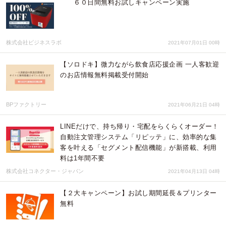
６０日間無料お試しキャンペーン実施
株式会社ビジネスラボ
2021年07月01日 00時
【ソロドキ】微力ながら飲食店応援企画 一人客歓迎
のお店情報無料掲載受付開始
BPファクトリー
2021年06月21日 04時
LINEだけで、持ち帰り・宅配をらくらくオーダー！
自動注文管理システム「リピッテ」に、効率的な集
客を叶える「セグメント配信機能」が新搭載、利用
料は1年間不要
株式会社コネクター・ジャパン
2021年04月13日 04時
【２大キャンペーン】お試し期間延長＆プリンター
無料