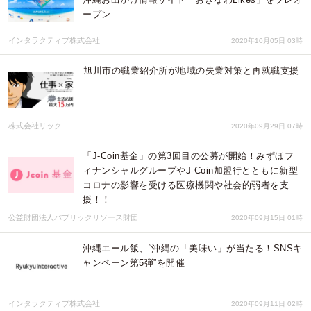
ープン
インタラクティブ株式会社
2020年10月05日 03時
旭川市の職業紹介所が地域の失業対策と再就職支援
株式会社リック
2020年09月29日 07時
「J-Coin基金」の第3回目の公募が開始！みずほフ
ィナンシャルグループやJ-Coin加盟行とともに新型
コロナの影響を受ける医療機関や社会的弱者を支
援！！
公益財団法人パブリックリソース財団
2020年09月15日 01時
沖縄エール飯、“沖縄の「美味い」が当たる！SNSキ
ャンペーン第5弾”を開催
インタラクティブ株式会社
2020年09月11日 02時