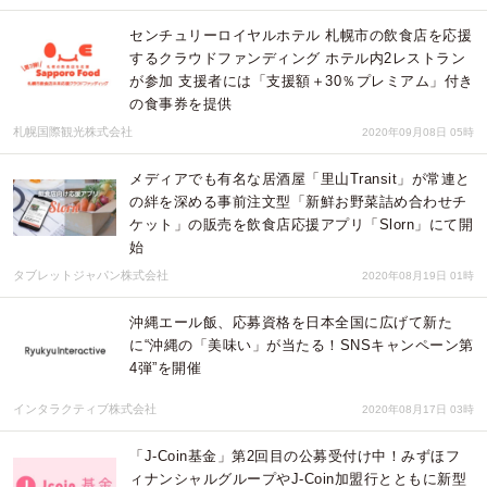
センチュリーロイヤルホテル 札幌市の飲食店を応援
するクラウドファンディング ホテル内2レストラン
が参加 支援者には「支援額＋30％プレミアム」付き
の食事券を提供
札幌国際観光株式会社
2020年09月08日 05時
メディアでも有名な居酒屋「里山Transit」が常連と
の絆を深める事前注文型「新鮮お野菜詰め合わせチ
ケット」の販売を飲食店応援アプリ「Slorn」にて開
始
タブレットジャパン株式会社
2020年08月19日 01時
沖縄エール飯、応募資格を日本全国に広げて新た
に“沖縄の「美味い」が当たる！SNSキャンペーン第
4弾”を開催
インタラクティブ株式会社
2020年08月17日 03時
「J-Coin基金」第2回目の公募受付け中！みずほフ
ィナンシャルグループやJ-Coin加盟行とともに新型