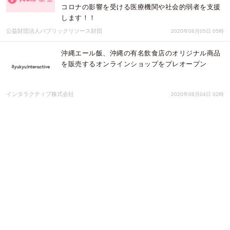
コロナの影響を受ける医療機関や社会的弱者を支援
します！！
公益財団法人パブリックリソース財団
2020年08月05日 05時
沖縄エール飯、沖縄の有名飲食店のオリジナル商品
を販売するオンラインショップをプレオープン
インタラクティブ株式会社
2020年08月04日 02時
テイクアウト商品の口コミ情報サイト「eat want・
テイクアウト」 全国共通お食事券ジェフグルメカ
ード3万円プレゼントキャンペーン
株式会社エスアイイー
2020年08月04日 01時
「J-Coin基金」の第2回目の公募が開始！みずほフ
ィナンシャルグループやJ-Coin加盟行とともに新型
コロナの影響を受ける医療機関や社会的弱者を支
援！！
公益財団法人パブリックリソース財団
2020年07月30日 02時