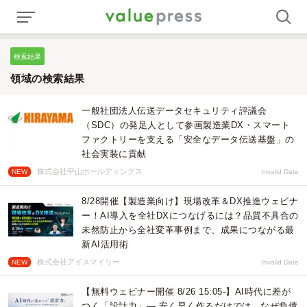
検索結果
領域の検索結果
一般社団法人伝送データセキュリティ評議会
（SDC）の発足人として参画製造業DX・スマート
ファクトリーを支える「安全なデータ伝送基盤」の
社会実装に貢献
株式会社平山ホールディングス
NEW
Invalid Date
8/28開催【製造業向け】現場改革＆DX推進ウェビナ
ー！AI導入を全社DXにつなげるには？品質不具合の
未然防止から全社変革事例まで、成果につながる最
新AI活用術
株式会社アイスマイリー
NEW
Invalid Date
【無料ウェビナー開催 8/26 15:05-】AI時代に差が
つく「設計力」― 安く早く作るだけでは、なぜ負債