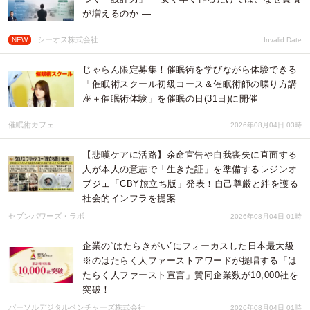
が増えるのか ―
シーオス株式会社
NEW
Invalid Date
じゃらん限定募集！催眠術を学びながら体験できる
「催眠術スクール初級コース＆催眠術師の喋り方講
座＋催眠術体験」を催眠の日(31日)に開催
催眠術カフェ
2026年08月04日 03時
【悲嘆ケアに活路】余命宣告や自我喪失に直面する
人が本人の意志で「生きた証」を準備するレジンオ
ブジェ「CBY旅立ち版」発表！自己尊厳と絆を護る
社会的インフラを提案
セブンパワーズ・ラボ
2026年08月04日 01時
企業の“はたらきがい”にフォーカスした日本最大級
※のはたらく人ファーストアワードが提唱する「は
たらく人ファースト宣言」賛同企業数が10,000社を
突破！
パーソルデジタルベンチャーズ株式会社
2026年08月04日 01時