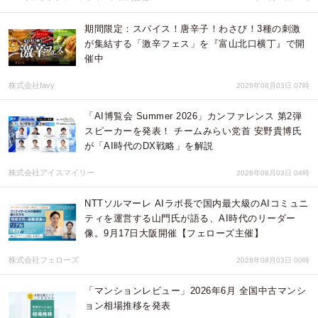
期間限定：スパイス！唐辛子！わさび！3種の刺激
が集結する「激辛フェス」を『富山北口横丁』で開
催中
株式会社favy
2026年08月03日 07時
「AI博覧会 Summer 2026」カンファレンス 第2弾
スピーカーを発表！ チームみらい党首 安野貴博氏
が「AI時代のDX戦略」を解説
株式会社アイスマイリー
2026年08月03日 04時
NTTソルマーレ AIラボ長で国内最大級のAIコミュニ
ティを運営する山門氏が語る、AI時代のリーダー
像。9月17日大阪開催【フェローズ主催】
株式会社フェローズ
2026年08月03日 00時
「マンションレビュー」2026年6月 全国中古マンシ
ョン相場推移を発表