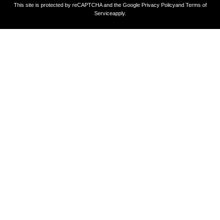
This site is protected by reCAPTCHA and the Google
Privacy Policy
and
Terms of
Service
apply.