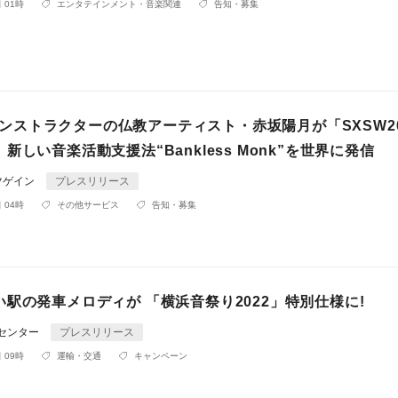
 01時
エンタテインメント・音楽関連
告知・募集
ckインストラクターの仏教アーティスト・赤坂陽月が「SXSW2
新しい音楽活動支援法“Bankless Monk”を世界に発信
ツゲイン
プレスリリース
 04時
その他サービス
告知・募集
駅の発車メロディが 「横浜音祭り2022」特別仕様に!
Rセンター
プレスリリース
 09時
運輸・交通
キャンペーン