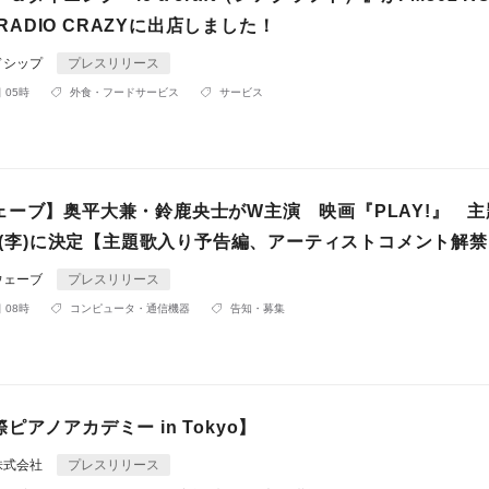
L RADIO CRAZYに出店しました！
ドシップ
プレスリリース
 05時
外食・フードサービス
サービス
ェーブ】奥平大兼・鈴鹿央士がW主演 映画『PLAY!』 主
ee(李)に決定【主題歌入り予告編、アーティストコメント解
ウェーブ
プレスリリース
 08時
コンピュータ・通信機器
告知・募集
ピアノアカデミー in Tokyo】
株式会社
プレスリリース