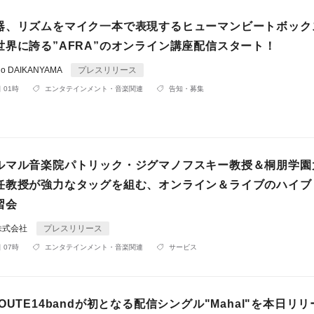
器、リズムをマイク一本で表現するヒューマンビートボック
世界に誇る”AFRA”のオンライン講座配信スタート！
io DAIKANYAMA
プレスリリース
 01時
エンタテインメント・音楽関連
告知・募集
ルマル音楽院パトリック・ジグマノフスキー教授＆桐朋学園
任教授が強力なタッグを組む、オンライン＆ライブのハイブ
習会
株式会社
プレスリリース
 07時
エンタテインメント・音楽関連
サービス
OUTE14bandが初となる配信シングル"Mahal"を本日リ