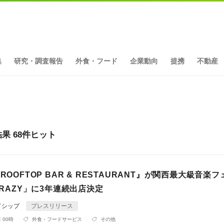
集
研究・調査報告
外食・フード
企業動向
提携
不動産
 68件ヒット
raft ROOFTOP BAR & RESTAURANT』が関西最大級音楽
 CRAZY」に3年連続出店決定
ドシップ
プレスリリース
 00時
外食・フードサービス
その他