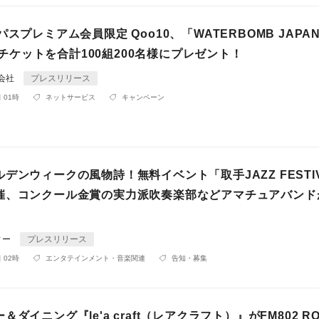
パスプレミアム会員限定 Qoo10、「WATERBOMB JAPA
IP チケットを合計100組200名様にプレゼント！
同会社
プレスリリース
 01時
ネットサービス
キャンペーン
デンウィークの風物詩！無料イベント「取手JAZZ FESTI
催、コンクール金賞の実力派吹奏楽部などアマチュアバンド
ィー
プレスリリース
 02時
エンタテインメント・音楽関連
告知・募集
ダイニング『le'a craft（レアクラフト）』がFM802 R