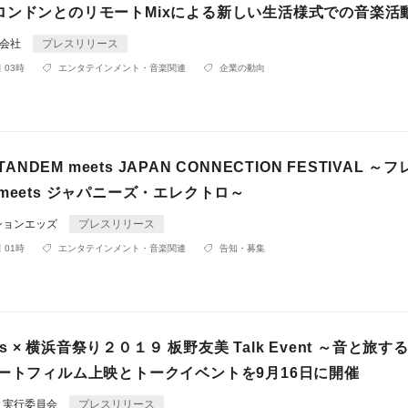
ロンドンとのリモートMixによる新しい生活様式での音楽活
同会社
プレスリリース
 03時
エンタテインメント・音楽関連
企業の動向
 TANDEM meets JAPAN CONNECTION FESTIVAL 
meets ジャパニーズ・エレクトロ～
ションエッズ
プレスリリース
 01時
エンタテインメント・音楽関連
告知・募集
orts × 横浜音祭り２０１９ 板野友美 Talk Event ～音と旅
ョートフィルム上映とトークイベントを9月16日に開催
ト実行委員会
プレスリリース