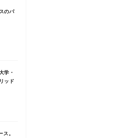
スのパ
大学・
リッド
リース。