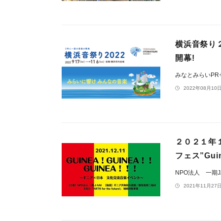
横浜音祭り２
開幕!
みなとみらいP
2022年08月10日
２０２１年
フェス”Gui
NPO法人 一期J
2021年11月27日