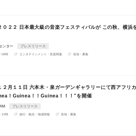
０２２ 日本最大級の音楽フェスティバルが この秋、横浜
Rセンター
プレスリリース
 08時
エンタテインメント・音楽関連
告知・募集
１２月１１日 六本木・泉ガーデンギャラリーにて西アフリカ
nea！Guinea！！Guinea！！！”を開催
AM
プレスリリース
 15時
旅行・観光・地域情報
告知・募集