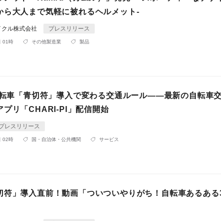
から大人まで気軽に被れるヘルメット-
イクル株式会社
プレスリリース
 01時
その他製造業
製品
の自転車「青切符」導入で変わる交通ルール——最新の自転車
プリ「CHARI-PI」配信開始
プレスリリース
 02時
国・自治体・公共機関
サービス
切符」導入直前！動画「ついついやりがち！自転車あるある