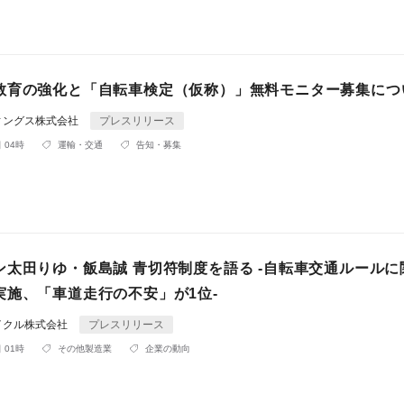
教育の強化と「自転車検定（仮称）」無料モニター募集につ
ィングス株式会社
プレスリリース
 04時
運輸・交通
告知・募集
ン太田りゆ・飯島誠 青切符制度を語る -自転車交通ルールに
実施、「車道走行の不安」が1位-
イクル株式会社
プレスリリース
 01時
その他製造業
企業の動向