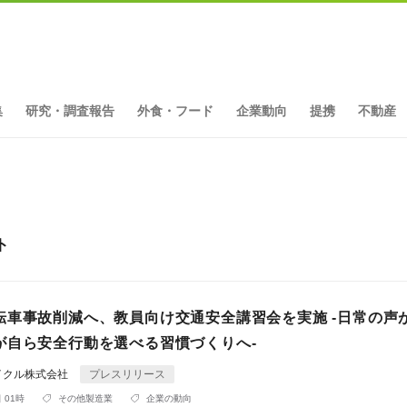
集
研究・調査報告
外食・フード
企業動向
提携
不動産
ト
転車事故削減へ、教員向け交通安全講習会を実施 -日常の声
が自ら安全行動を選べる習慣づくりへ-
イクル株式会社
プレスリリース
 01時
その他製造業
企業の動向