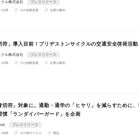
イクル株式会社
プレスリリース
 01時
その他製造業
企業の動向
切符」導入目前！ブリヂストンサイクルの交通安全啓発活動
イクル株式会社
プレスリリース
 01時
その他製造業
企業の動向
青切符」対象に。通勤・通学の「ヒヤリ」を減らすために、
習慣「ランダイバーガード」を企画
ore
プレスリリース
 04時
その他サービス
製品