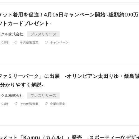
ット着用を促進！4月15日キャンペーン開始 -総額約100
ギフトカードプレゼント-
イクル株式会社
プレスリリース
 01時
その他製造業
キャンペーン
ファミリーパーク」に出展 -オリンピアン太田りゆ・飯島誠
を分かりやすく解説-
イクル株式会社
プレスリリース
 01時
その他製造業
企業の動向
ルメット「Kamru（カムル）」発売 -スポーティーなデザ