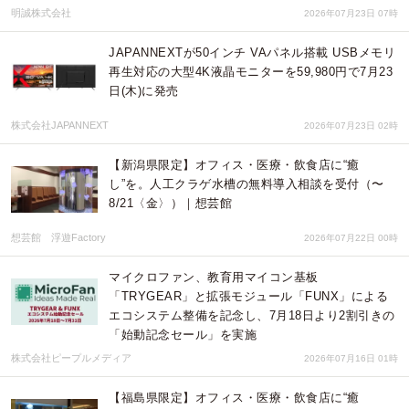
明誠株式会社
2026年07月23日 07時
JAPANNEXTが50インチ VAパネル搭載 USBメモリ
再生対応の大型4K液晶モニターを59,980円で7月23
日(木)に発売
株式会社JAPANNEXT
2026年07月23日 02時
【新潟県限定】オフィス・医療・飲食店に“癒
し”を。人工クラゲ水槽の無料導入相談を受付（〜
8/21〈金〉）｜想芸館
想芸館 浮遊Factory
2026年07月22日 00時
マイクロファン、教育用マイコン基板
「TRYGEAR」と拡張モジュール「FUNX」による
エコシステム整備を記念し、7月18日より2割引きの
「始動記念セール」を実施
株式会社ピープルメディア
2026年07月16日 01時
【福島県限定】オフィス・医療・飲食店に“癒