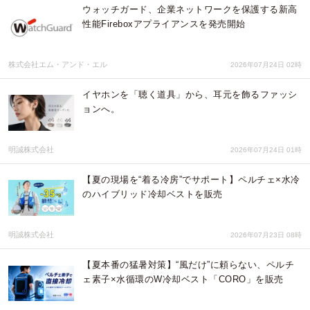
ウォッチガード、企業ネットワークを保護する新高
性能Fireboxアプライアンスを発売開始
株式会社エム・アンド・エル
2026年07月24日 02時
イヤホンを「聴く道具」から、耳元を飾るファッシ
ョンへ。
明誠株式会社
2026年07月24日 01時
【夏の現場を“着る冷房”でサポート】ペルチェ×水冷
のハイブリッド冷却ベストを販売
明誠株式会社
2026年07月23日 08時
【夏本番の猛暑対策】“風だけ”に頼らない、ペルチ
ェ素子×水循環のW冷却ベスト「CORO」を販売