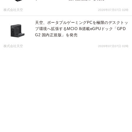
株式会社天空
2026年07月07日 02時
天空、ポータブルゲーミングPCを極限のデスクトッ
プ環境へ拡張するMCIO 8i搭載eGPUドック「GPD
G2 国内正規版」を発売
株式会社天空
2026年07月07日 02時
【ドスパラ】新品対象モデルのカスタマイズがお得
メモリ倍増・電源アップグレードが各888円 SSD
や水冷ファンも特別価格でご提供『カスタマイズキ
ャンペーン』
株式会社サードウェーブ ドスパラ
2026年07月03日 04時
【アクトワンヤマイチ】新規取扱商品「モバイルカ
メラG-cam04/ウェアラブルカメラG-POKE」レン
タル開始
株式会社アクトワンヤマイチ
2026年07月02日 02時