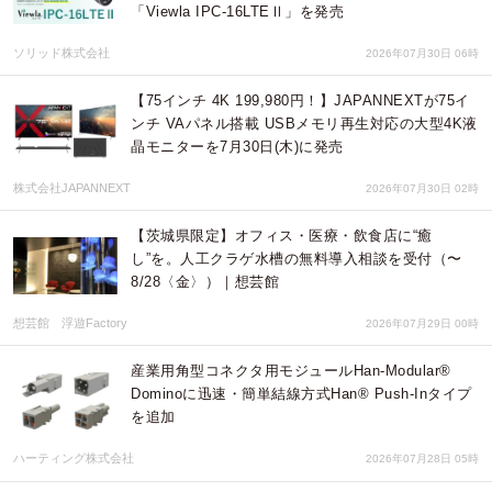
「Viewla IPC-16LTEⅡ」を発売
ソリッド株式会社
2026年07月30日 06時
【75インチ 4K 199,980円！】JAPANNEXTが75イ
ンチ VAパネル搭載 USBメモリ再生対応の大型4K液
晶モニターを7月30日(木)に発売
株式会社JAPANNEXT
2026年07月30日 02時
【茨城県限定】オフィス・医療・飲食店に“癒
し”を。人工クラゲ水槽の無料導入相談を受付（〜
8/28〈金〉）｜想芸館
想芸館 浮遊Factory
2026年07月29日 00時
産業用角型コネクタ用モジュールHan-Modular®
Dominoに迅速・簡単結線方式Han® Push-Inタイプ
を追加
ハーティング株式会社
2026年07月28日 05時