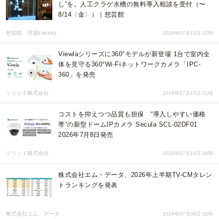
し”を。人工クラゲ水槽の無料導入相談を受付（〜
8/14〈金〉）｜想芸館
想芸館 浮遊Factory
2026年07月15日 02時
Viewlaシリーズに360°モデルが新登場 1台で室内全
体を見守る360°Wi-Fiネットワークカメラ「IPC-
360」を発売
ソリッド株式会社
2026年07月15日 01時
コストを抑えつつ品質も担保 “導入しやすい価格
帯”の新型ドームIPカメラ Secula SCL-02DF01
2026年7月8日発売
ソリッド株式会社
2026年07月10日 06時
株式会社エム・データ、2026年上半期TV-CMタレン
トランキングを発表
株式会社エム・データ
2026年07月09日 02時