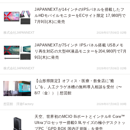
JAPANNEXTが14インチのIPSパネルを搭載したフ
ルHDモバイルモニターをECサイト限定 17,980円で
7月9日(木)に発売
株式会社JAPANNEXT
2026年07月09日 02時
JAPANNEXTが75インチ IPSパネル搭載 USBメモ
リ再生対応の大型4K液晶モニターを204,980円で7月
9日(木)に発売
株式会社JAPANNEXT
2026年07月09日 02時
【山形県限定】オフィス・医療・飲食店に“癒
し”を。人工クラゲ水槽の無料導入相談を受付（〜
8/7〈金〉）｜想芸館
想芸館 浮遊Factory
2026年07月08日 00時
天空、世界初のMCIO 8iポートとインテル® Core™
Ultraプロセッサー搭載0.9Lサイズの極小デスクトッ
プPC「GPD BOX 国内正規版」を発売