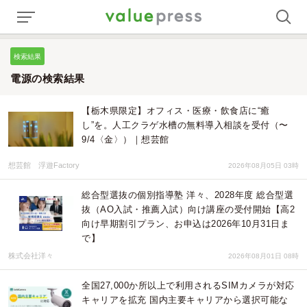
検索結果
電源の検索結果
【栃木県限定】オフィス・医療・飲食店に“癒
し”を。人工クラゲ水槽の無料導入相談を受付（〜
9/4〈金〉）｜想芸館
想芸館 浮遊Factory
2026年08月05日 03時
総合型選抜の個別指導塾 洋々、2028年度 総合型選
抜（AO入試・推薦入試）向け講座の受付開始【高2
向け早期割引プラン、お申込は2026年10月31日ま
で】
株式会社洋々
2026年08月01日 08時
全国27,000か所以上で利用されるSIMカメラが対応
キャリアを拡充 国内主要キャリアから選択可能な